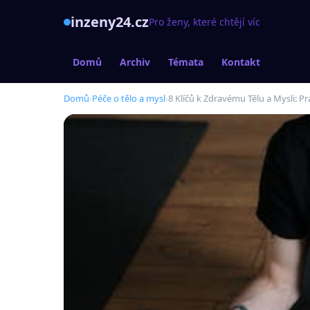
inzeny24.cz
Pro ženy, které chtějí víc
Domů
Archiv
Témata
Kontakt
Domů
›
Péče o tělo a mysl
›
8 Klíčů k Zdravému Tělu a Mysli: P