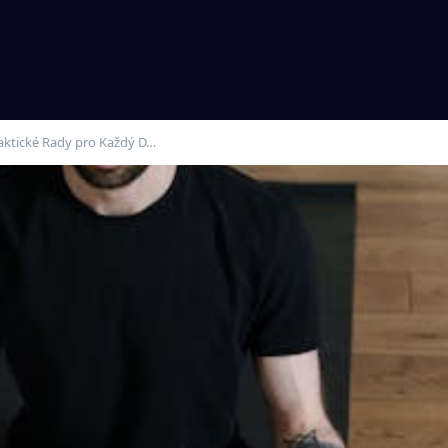
raktické Rady pro Každý D…