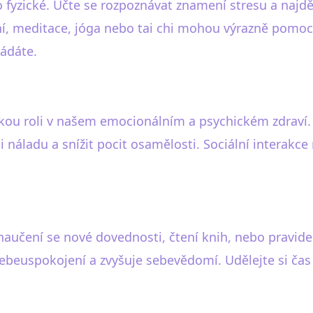
ko fyzické. Učte se rozpoznávat znamení stresu a najdě
í, meditace, jóga nebo tai chi mohou výrazně pomoci
ládáte.
lkou roli v našem emocionálním a psychickém zdraví. 
i náladu a snížit pocit osamělosti. Sociální interak
o naučení se nové dovednosti, čtení knih, nebo pravid
 sebeuspokojení a zvyšuje sebevědomí. Udělejte si čas 