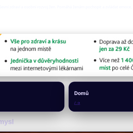
vní zdraví a osobní rozvoj žen. Pomáhá ženám pochopit a zvládat emoce, kon
Domů
/ →
 mysl