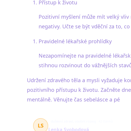
Přístup k životu
Pozitivní myšlení může mít velký vliv 
negativy. Učte se být vděční za to, c
Pravidelné lékařské prohlídky
Nezapomínejte na pravidelné lékařské
stihnou rozvinout do vážnějších stavů.
Udržení zdravého těla a mysli vyžaduje 
pozitivního přístupu k životu. Začněte dn
mentálně. Věnujte čas sebelásce a pé
duševní zdraví, osobní rozvoj
42 článků
LS
Lenka Svobodová