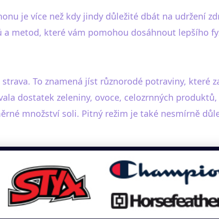
onu je více než kdy jindy důležité dbát na udržení zd
ů a metod, které vám pomohou dosáhnout lepšího fyz
strava. To znamená jíst různorodé potraviny, které z
vala dostatek zeleniny, ovoce, celozrnných produktů,
né množství soli. Pitný režim je také nesmírně důleži