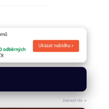
fliktové situace i životní výzvy.
Zobrazit vše →