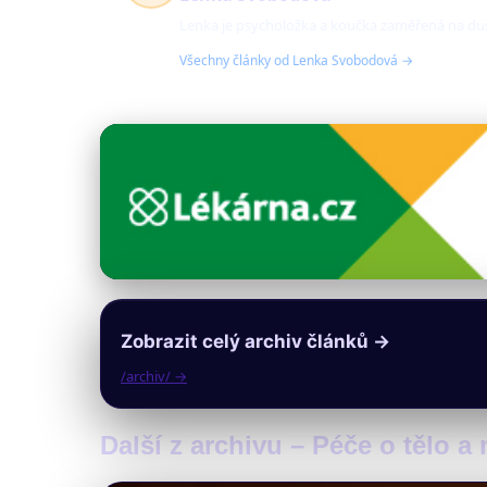
Lenka je psycholožka a koučka zaměřená na duše
Všechny články od Lenka Svobodová →
Zobrazit celý archiv článků →
/archiv/ →
Další z archivu – Péče o tělo a