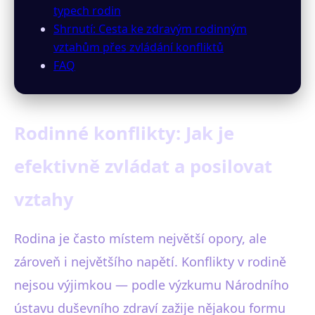
typech rodin
Shrnutí: Cesta ke zdravým rodinným
vztahům přes zvládání konfliktů
FAQ
Rodinné konflikty: Jak je
efektivně zvládat a posilovat
vztahy
Rodina je často místem největší opory, ale
zároveň i největšího napětí. Konflikty v rodině
nejsou výjimkou — podle výzkumu Národního
ústavu duševního zdraví zažije nějakou formu