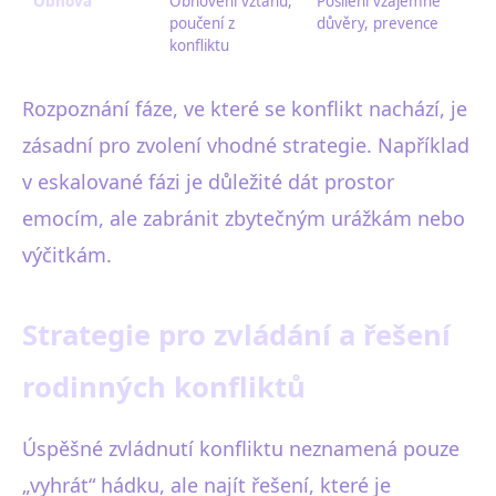
Obnova
Obnovení vztahu,
Posílení vzájemné
poučení z
důvěry, prevence
konfliktu
Rozpoznání fáze, ve které se konflikt nachází, je
zásadní pro zvolení vhodné strategie. Například
v eskalované fázi je důležité dát prostor
emocím, ale zabránit zbytečným urážkám nebo
výčitkám.
Strategie pro zvládání a řešení
rodinných konfliktů
Úspěšné zvládnutí konfliktu neznamená pouze
„vyhrát“ hádku, ale najít řešení, které je