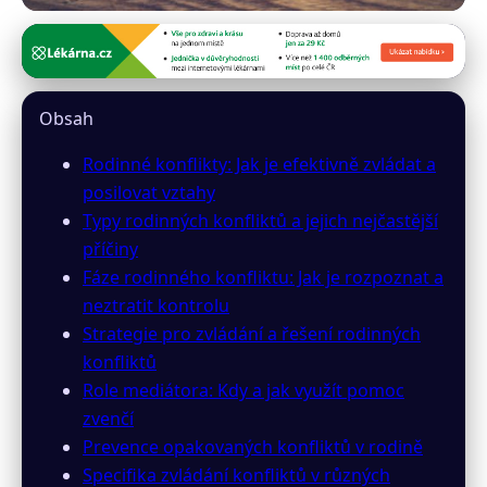
inzeny24.cz
Efektivní Řešení Rodinných
Obsah
Konfliktů: Klíč k Posílení
Rodinné konflikty: Jak je efektivně zvládat a
Vztahů
posilovat vztahy
Typy rodinných konfliktů a jejich nejčastější
6. 4. 2026
· 9 min čtení · Autor: Markéta Urbanová
příčiny
Fáze rodinného konfliktu: Jak je rozpoznat a
neztratit kontrolu
Strategie pro zvládání a řešení rodinných
konfliktů
Role mediátora: Kdy a jak využít pomoc
zvenčí
Prevence opakovaných konfliktů v rodině
Specifika zvládání konfliktů v různých