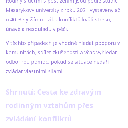
Rodiny s dětmi s postižením jsou podle studie
Masarykovy univerzity z roku 2021 vystaveny až
o 40 % vyššímu riziku konfliktů kvůli stresu,
únavě a nesouladu v péči.
V těchto případech je vhodné hledat podporu v
komunitách, sdílet zkušenosti a včas vyhledat
odbornou pomoc, pokud se situace nedaří
zvládat vlastními silami.
Shrnutí: Cesta ke zdravým
rodinným vztahům přes
zvládání konfliktů