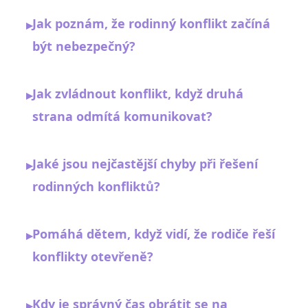
Jak poznám, že rodinný konflikt začíná
▸
být nebezpečný?
Jak zvládnout konflikt, když druhá
▸
strana odmítá komunikovat?
Jaké jsou nejčastější chyby při řešení
▸
rodinných konfliktů?
Pomáhá dětem, když vidí, že rodiče řeší
▸
konflikty otevřeně?
Kdy je správný čas obrátit se na
▸