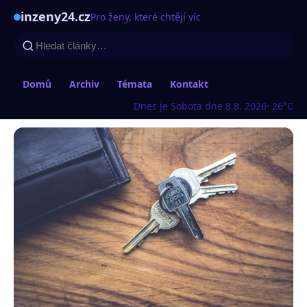
inzeny24.cz
Pro ženy, které chtějí víc
Domů
Archiv
Témata
Kontakt
Dnes je Sobota dne 8 8. 2026
· 26°C