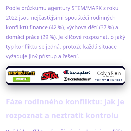
Podle průzkumu agentury STEM/MARK z roku
2022 jsou nejčastějšími spouštěči rodinných
konfliktů finance (42 %), výchova dětí (37 %) a
domácí práce (29 %). Je klíčové rozpoznat, o jaký
typ konfliktu se jedná, protože každá situace
vyžaduje jiný přístup a řešení.
Fáze rodinného konfliktu: Jak je
rozpoznat a neztratit kontrolu