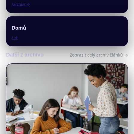
/archiv/ →
Domů
/ →
Další z archivu
Zobrazit celý archiv článků →