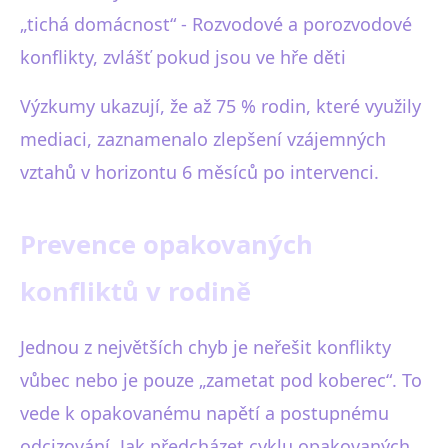
„tichá domácnost“ - Rozvodové a porozvodové
konflikty, zvlášť pokud jsou ve hře děti
Výzkumy ukazují, že až 75 % rodin, které využily
mediaci, zaznamenalo zlepšení vzájemných
vztahů v horizontu 6 měsíců po intervenci.
Prevence opakovaných
konfliktů v rodině
Jednou z největších chyb je neřešit konflikty
vůbec nebo je pouze „zametat pod koberec“. To
vede k opakovanému napětí a postupnému
odcizování. Jak předcházet cyklu opakovaných