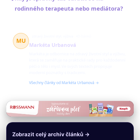
rodinného terapeuta nebo mediátora?
zdravý životní styl, výživa
43 článků
MU
Markéta Urbanová
Markéta je odbornice na zdravý životní styl a výživu,
která se zaměřuje na praktické rady pro každodenní
péči o tělo i mysl. Ve svých textech propojuje
moderní poznatky s tradicemi.
Všechny články od Markéta Urbanová →
Zobrazit celý archiv článků →