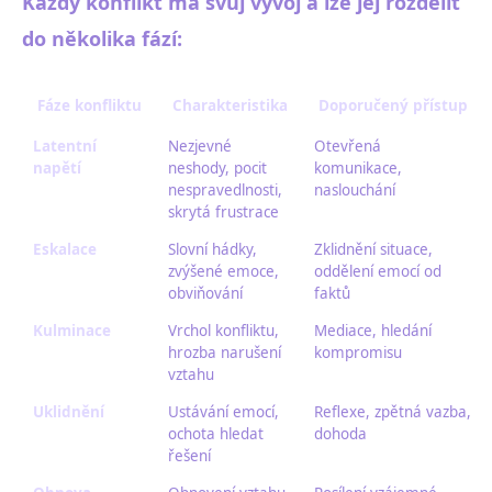
Každý konflikt má svůj vývoj a lze jej rozdělit
do několika fází:
Fáze konfliktu
Charakteristika
Doporučený přístup
Latentní
Nezjevné
Otevřená
napětí
neshody, pocit
komunikace,
nespravedlnosti,
naslouchání
skrytá frustrace
Eskalace
Slovní hádky,
Zklidnění situace,
zvýšené emoce,
oddělení emocí od
obviňování
faktů
Kulminace
Vrchol konfliktu,
Mediace, hledání
hrozba narušení
kompromisu
vztahu
Uklidnění
Ustávání emocí,
Reflexe, zpětná vazba,
ochota hledat
dohoda
řešení