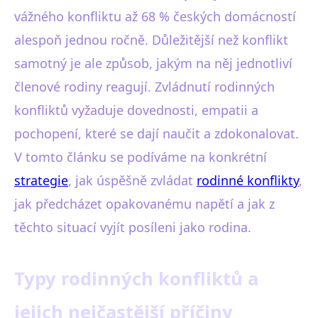
vážného konfliktu až 68 % českých domácností
alespoň jednou ročně. Důležitější než konflikt
samotný je ale způsob, jakým na něj jednotliví
členové rodiny reagují. Zvládnutí rodinných
konfliktů vyžaduje dovednosti, empatii a
pochopení, které se dají naučit a zdokonalovat.
V tomto článku se podíváme na konkrétní
strategie
, jak úspěšně zvládat
rodinné konflikty
,
jak předcházet opakovanému napětí a jak z
těchto situací vyjít posíleni jako rodina.
Typy rodinných konfliktů a
jejich nejčastější příčiny