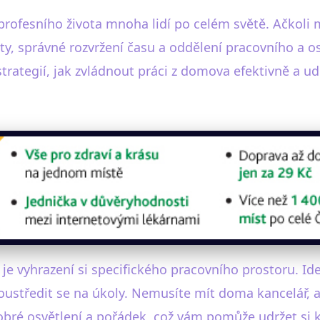
rofesního života mnoha lidí po celém světě. Ačkoli mů
vity, správné rozvržení času a oddělení pracovního a 
rategií, jak zvládnout práci z domova efektivně a udr
e vyhrazení si specifického pracovního prostoru. Ide
ustředit se na úkoly. Nemusíte mít doma kancelář, al
 dobré osvětlení a pořádek, což vám pomůže udržet si k