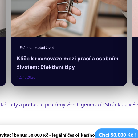
Práce a osobní život
Klíče k rovnováze mezi prací a osobním
životem: Efektivní tipy
12. 1. 2026
tické rady a podporu pro ženy všech generací · Stránku a v
Chci 50.000 Kč !
uvítací bonus 50.000 Kč - legální české kasíno