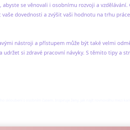
, abyste se věnovali i osobnímu rozvoji a vzdělávání. 
 vaše dovednosti a zvýšit vaši hodnotu na trhu práce
vými nástroji a přístupem může být také velmi odměň
udržet si zdravé pracovní návyky. S těmito tipy a st
o skloubení s osobním časem. Inspiruje ženy, jak najít rovnováhu mezi kari