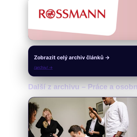
Zobrazit celý archiv článků →
/archiv/ →
Další z archivu – Práce a osobn