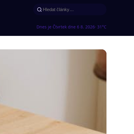
Dnes je Čtvrtek dne 6 8. 2026
· 31°C