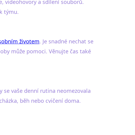
e, videohovory a sdílení souborů.
 k týmu.
sobním životem
. Je snadné nechat se
 doby může pomoci. Věnujte čas také
by se vaše denní rutina neomezovala
rocházka, běh nebo cvičení doma.