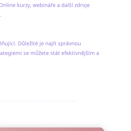
Online kurzy, webináře a další zdroje
.
ující. Důležité je najít správnou
rategiemi se můžete stát efektivnějším a
érou a rodinou s praktickými tipy a motivací.