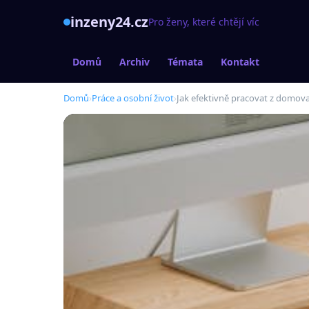
inzeny24.cz
Pro ženy, které chtějí víc
Domů
Archiv
Témata
Kontakt
Domů
›
Práce a osobní život
›
Jak efektivně pracovat z domova