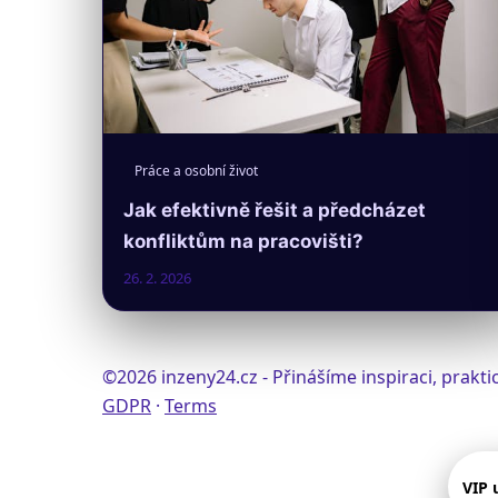
Práce a osobní život
Jak efektivně řešit a předcházet
konfliktům na pracovišti?
26. 2. 2026
©2026 inzeny24.cz - Přinášíme inspiraci, prak
GDPR
·
Terms
VIP 