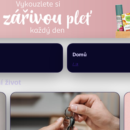
Domů
/ →
í život