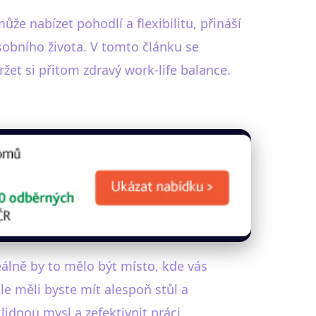
že nabízet pohodlí a flexibilitu, přináší
osobního života. V tomto článku se
žet si přitom zdravý work-life balance.
álně by to mělo být místo, kde vás
e měli byste mít alespoň stůl a
lidnou mysl a zefektivnit práci.