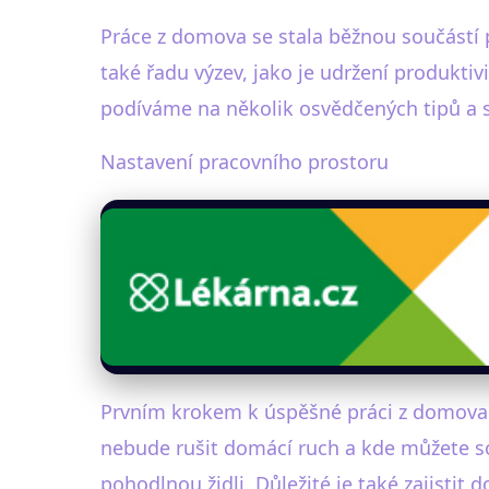
Práce z domova se stala běžnou součástí p
také řadu výzev, jako je udržení produkti
podíváme na několik osvědčených tipů a st
Nastavení pracovního prostoru
Prvním krokem k úspěšné práci z domova j
nebude rušit domácí ruch a kde můžete so
pohodlnou židli. Důležité je také zajistit