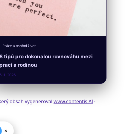
Práce a osobní život
8 tipů pro dokonalou rovnováhu mezi
prací a rodinou
5. 1. 2026
eškerý obsah vygeneroval
www.contentis.AI
·
×