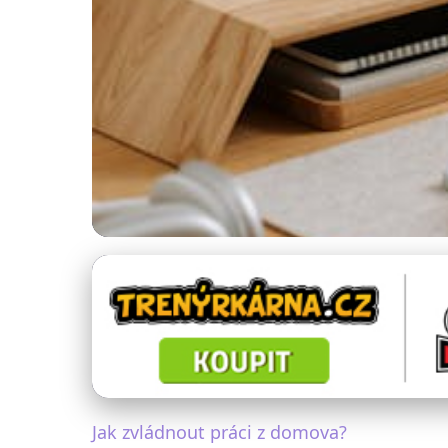
Práce a osobní život
Jak efektivně pra
20. 2. 2026
· 5 min čtení · Autor: Petra Benešová
Jak zvládnout práci z domova?