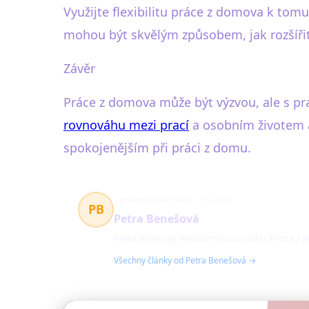
Využijte flexibilitu práce z domova k tomu
mohou být skvělým způsobem, jak rozšířit
Závěr
Práce z domova může být výzvou, ale s pra
rovnováhu mezi prací
a osobním životem a 
spokojenějším při práci z domu.
práce a osobní život
17 článků
PB
Petra Benešová
Petra se věnuje tématům pracovního života a jeh
Všechny články od Petra Benešová →