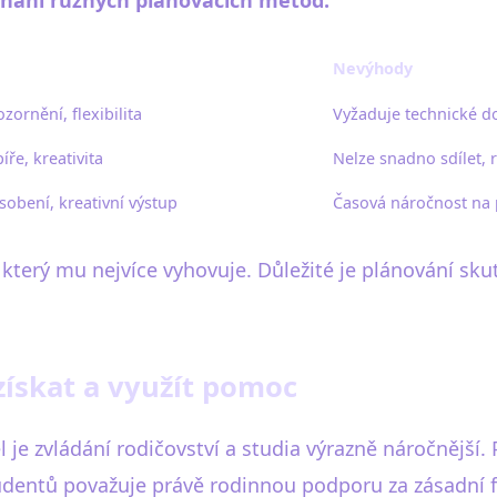
Nevýhody
zornění, flexibilita
Vyžaduje technické do
ře, kreativita
Nelze snadno sdílet, r
sobení, kreativní výstup
Časová náročnost na 
, který mu nejvíce vyhovuje. Důležité je plánování sk
 získat a využít pomoc
tel je zvládání rodičovství a studia výrazně náročně
studentů považuje právě rodinnou podporu za zásadní 