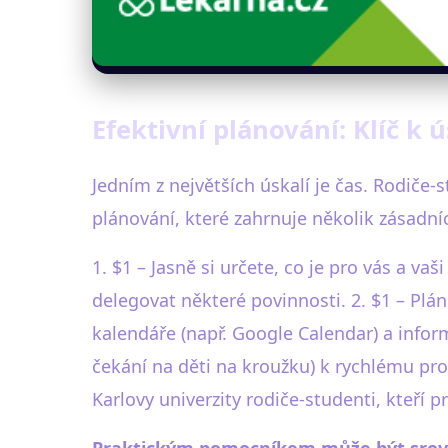
Efektivní plánování: Klíč k 
Jedním z největších úskalí je čas. Rodiče-
plánování, které zahrnuje několik zásadní
1. $1 – Jasně si určete, co je pro vás a v
delegovat některé povinnosti. 2. $1 – Plán
kalendáře (např. Google Calendar) a inform
čekání na děti na kroužku) k rychlému pr
Karlovy univerzity rodiče-studenti, kteří p
Praktickým pomocníkem může být srov