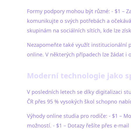
Formy podpory mohou být různé: - $1 – Za
komunikujte o svých potřebách a očekáván
skupinám na sociálních sítích, kde lze zí
Nezapomeňte také využít institucionální 
online. V některých případech lze žádat i o
Moderní technologie jako s
V posledních letech se díky digitalizaci 
ČR přes 95 % vysokých škol schopno nabí
Výhody online studia pro rodiče: - $1 – M
možností. - $1 – Dotazy řešíte přes e-mail