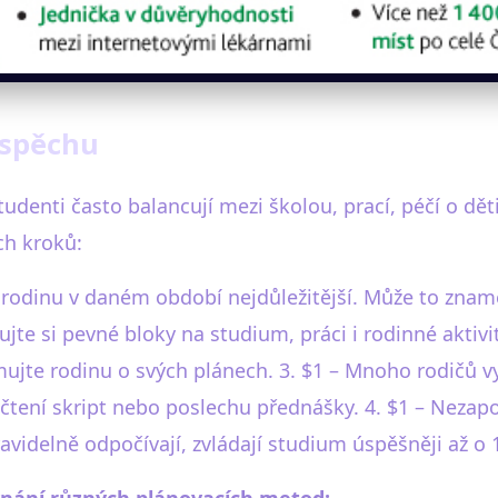
úspěchu
studenti často balancují mezi školou, prací, péčí o dět
ch kroků:
aši rodinu v daném období nejdůležitější. Může to zna
ujte si pevné bloky na studium, práci i rodinné aktiv
ujte rodinu o svých plánech. 3. $1 – Mnoho rodičů vyu
očtení skript nebo poslechu přednášky. 4. $1 – Nezap
ravidelně odpočívají, zvládají studium úspěšněji až o 
nání různých plánovacích metod: