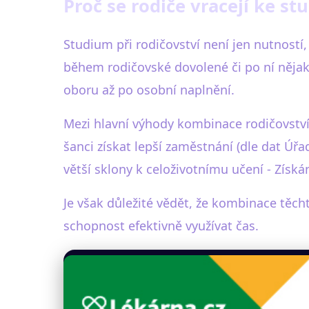
Proč se rodiče vracejí ke s
Studium při rodičovství není jen nutností,
během rodičovské dovolené či po ní nějak
oboru až po osobní naplnění.
Mezi hlavní výhody kombinace rodičovství a
šanci získat lepší zaměstnání (dle dat Úřad
větší sklony k celoživotnímu učení - Získ
Je však důležité vědět, že kombinace těcht
schopnost efektivně využívat čas.