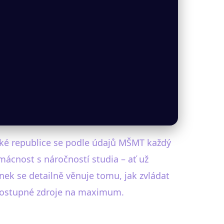
eské republice se podle údajů MŠMT každý
omácnost s náročností studia – ať už
nek se detailně věnuje tomu, jak zvládat
t dostupné zdroje na maximum.