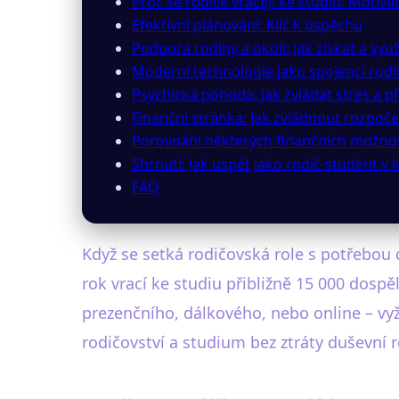
Proč se rodiče vracejí ke studiu: Motiv
Efektivní plánování: Klíč k úspěchu
Podpora rodiny a okolí: Jak získat a vy
Moderní technologie jako spojenci rod
Psychická pohoda: Jak zvládat stres a 
Finanční stránka: Jak zvládnout rozpoče
Porovnání některých finančních možnos
Shrnutí: Jak uspět jako rodič-student v 
FAQ
Když se setká rodičovská role s potřebou 
rok vrací ke studiu přibližně 15 000 dospě
prezenčního, dálkového, nebo online – vyž
rodičovství a studium bez ztráty duševní 