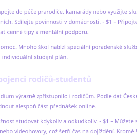
pojte do péče prarodiče, kamarády nebo využijte slu
ích. Sdílejte povinnosti v domácnosti. - $1 – Připo
skat cenné tipy a mentální podporu.
pomoc. Mnoho škol nabízí speciální poradenské služby
 individuální studijní plán.
pojenci rodičů-studentů
studium výrazně zpřístupnilo i rodičům. Podle dat Čes
dnout alespoň část přednášek online.
ožnost studovat kdykoliv a odkudkoliv. - $1 – Můžete 
 nebo videohovory, což šetří čas na dojíždění. Kromě 