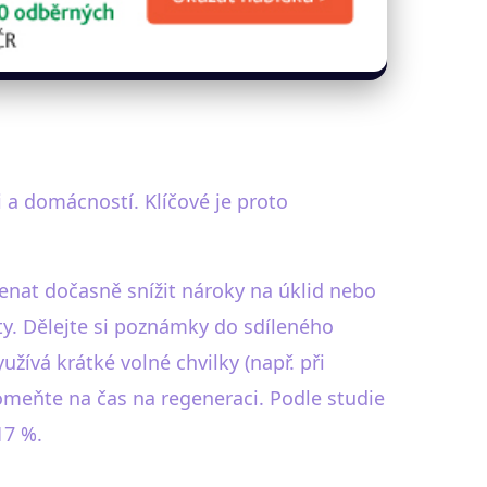
i a domácností. Klíčové je proto
menat dočasně snížit nároky na úklid nebo
ity. Dělejte si poznámky do sdíleného
žívá krátké volné chvilky (např. při
omeňte na čas na regeneraci. Podle studie
17 %.