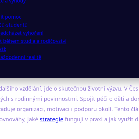
ace a výhody
užít pomoc
ičů-studentů
předcházet vyhoření
t během studia a rodičovství
tí:
každodenní realitě
dalšího vzdělání, jde o skutečnou životní výzvu. V Č
lých s rodinnými povinnostmi. Spojit péči o děti a d
aduje organizaci, motivaci i podporu okolí. Tento člá
rovnováhy, jaké
strategie
fungují v praxi a jak využí