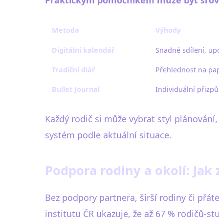
Metoda
Výhody
Digitální kalendář
Snadné sdílení, upo
Tradiční diář
Přehlednost na papí
Bullet Journal
Individuální přizpů
Každý rodič si může vybrat styl plánování
systém podle aktuální situace.
Podpora rodiny a okolí: Jak
Bez podpory partnera, širší rodiny či přá
institutu ČR ukazuje, že až 67 % rodičů-