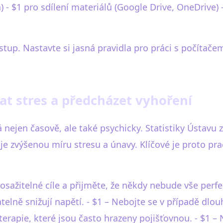
ion) - $1 pro sdílení materiálů (Google Drive, OneDriv
tup. Nastavte si jasná pravidla pro práci s počítačem
at stres a předcházet vyhoření
nejen časově, ale také psychicky. Statistiky Ústavu z
uje zvýšenou míru stresu a únavy. Klíčové je proto pr
osažitelné cíle a přijměte, že někdy nebude vše perfe
elně snižují napětí. - $1 – Nebojte se v případě dlo
terapie, které jsou často hrazeny pojišťovnou. - $1 –