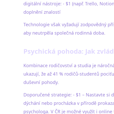
digitální nástroje: - $1 (např. Trello, Not
doplnění znalostí
Technologie však vyžadují zodpovědný přís
aby neutrpěla společná rodinná doba.
Psychická pohoda: Jak zvlád
Kombinace rodičovství a studia je náročná 
ukazují, že až 41 % rodičů-studentů pociť
duševní pohody.
Doporučené strategie: - $1 – Nastavte si d
dýchání nebo procházka v přírodě prokazat
psychologa. V ČR je možné využít i online 