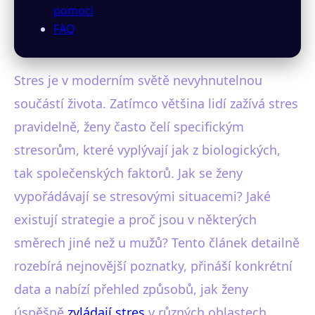
pomoci
FAQ
Stres je v moderním světě nevyhnutelnou
součástí života. Zatímco většina lidí zažívá stres
pravidelně, ženy často čelí specifickým
stresorům, které vyplývají jak z biologických,
tak společenských faktorů. Jak se ženy
vypořádávají se stresovými situacemi? Jaké
existují strategie a proč jsou v některých
směrech jiné než u mužů? Tento článek detailně
rozebírá nejnovější poznatky, přináší konkrétní
data a nabízí přehled způsobů, jak ženy
úspěšně
zvládají stres
v různých oblastech