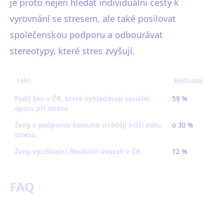
je proto nejen hledat individuální cesty k
vyrovnání se stresem, ale také posilovat
společenskou podporu a odbourávat
stereotypy, které stres zvyšují.
Fakt
Hodnota
Podíl žen v ČR, které vyhledávají sociální
59 %
oporu při stresu
Ženy s podporou komunit uvádějí nižší míru
o 30 %
stresu
Ženy využívající flexibilní úvazek v ČR
12 %
FAQ