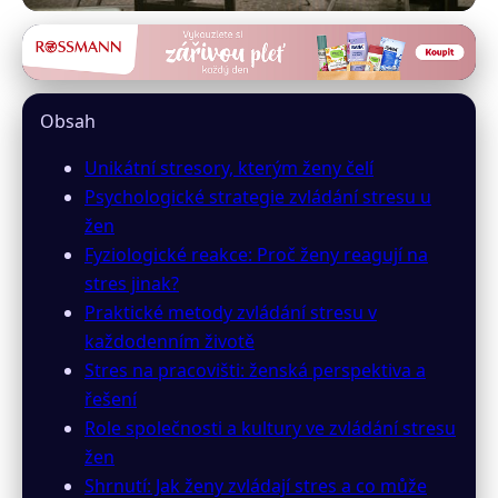
inzeny24.cz
Jak Ženy Zvládají Stres:
Obsah
Strategie a Důsledky (Studie
Unikátní stresory, kterým ženy čelí
2023)
Psychologické strategie zvládání stresu u
žen
9. 3. 2026
· 9 min čtení · Autor: Petra Benešová
Fyziologické reakce: Proč ženy reagují na
stres jinak?
Praktické metody zvládání stresu v
každodenním životě
Stres na pracovišti: ženská perspektiva a
řešení
Role společnosti a kultury ve zvládání stresu
žen
Shrnutí: Jak ženy zvládají stres a co může