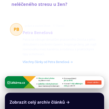
neléčeného stresu u žen?
práce a osobní život
17 článků
PB
Petra Benešová
Petra se věnuje tématům pracovního života a jeho
skloubení s osobním časem. Inspiruje ženy, jak najít
rovnováhu mezi kariérou a rodinou s praktickými
tipy a motivací.
Všechny články od Petra Benešová →
Zobrazit celý archiv článků →