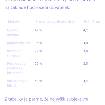
na základě hodnocení uživatelek:
Metoda
Procento využívajících žen
Průměrná subj
Fyzická
42 %
4,2
aktivita
Jóga/meditace
35 %
4,0
Kreativní
27 %
3,8
činnosti
Péče o sebe
22 %
3,5
(wellness,
kosmetika)
Rozhovory s
59 %
4,4
blízkými
Z tabulky je patrné, že nejvyšší subjektivní