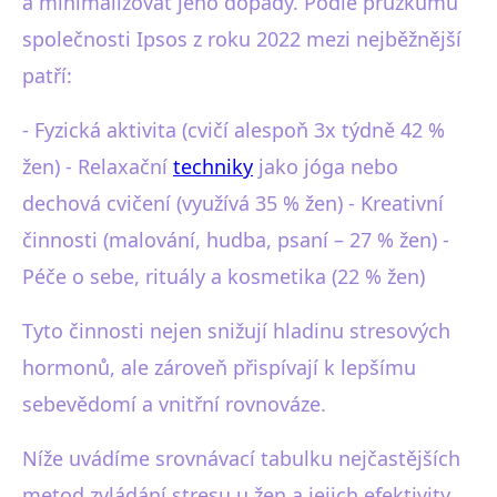
a minimalizovat jeho dopady. Podle průzkumu
společnosti Ipsos z roku 2022 mezi nejběžnější
patří:
- Fyzická aktivita (cvičí alespoň 3x týdně 42 %
žen) - Relaxační
techniky
jako jóga nebo
dechová cvičení (využívá 35 % žen) - Kreativní
činnosti (malování, hudba, psaní – 27 % žen) -
Péče o sebe, rituály a kosmetika (22 % žen)
Tyto činnosti nejen snižují hladinu stresových
hormonů, ale zároveň přispívají k lepšímu
sebevědomí a vnitřní rovnováze.
Níže uvádíme srovnávací tabulku nejčastějších
metod zvládání stresu u žen a jejich efektivity