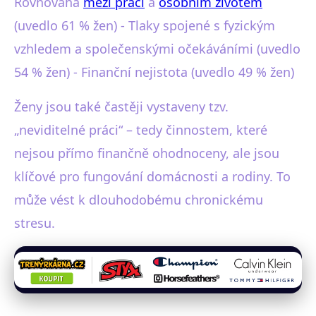
Rovnováha
mezi prací
a
osobním životem
(uvedlo 61 % žen) - Tlaky spojené s fyzickým
vzhledem a společenskými očekáváními (uvedlo
54 % žen) - Finanční nejistota (uvedlo 49 % žen)
Ženy jsou také častěji vystaveny tzv.
„neviditelné práci“ – tedy činnostem, které
nejsou přímo finančně ohodnoceny, ale jsou
klíčové pro fungování domácnosti a rodiny. To
může vést k dlouhodobému chronickému
stresu.