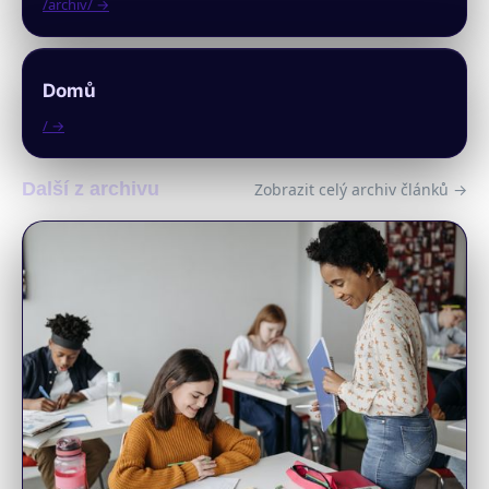
/archiv/ →
Domů
/ →
Další z archivu
Zobrazit celý archiv článků →