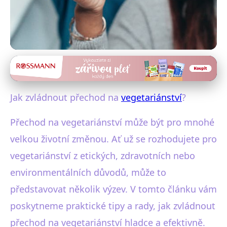
Výživa a stravování
Klíčové tipy pro hladký přechod
Jak zvládnout přechod na
vegetariánství
?
na vegetariánství
Přechod na vegetariánství může být pro mnohé
22. 2. 2026
· 5 min čtení · Autor: Markéta Urbanová
velkou životní změnou. Ať už se rozhodujete pro
vegetariánství z etických, zdravotních nebo
environmentálních důvodů, může to
představovat několik výzev. V tomto článku vám
poskytneme praktické tipy a rady, jak zvládnout
přechod na vegetariánství hladce a efektivně.