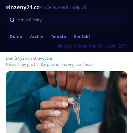
inzeny24.cz
Pro ženy, které chtějí víc
Domů
Archiv
Témata
Kontakt
Dnes je Sobota dne 8 8. 2026
· 20°C
Domů
›
Výživa a stravování
›
Klíčové tipy pro hladký přechod na vegetariánství