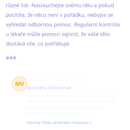
různé lidi. Naslouchejte svému tělu a pokud
pocítíte, že něco není v pořádku, nebojte se
vyhledat odbornou pomoc. Regularní kontrola
u lékaře může pomoci zajistit, že vaše tělo
dostává vše, co potřebuje.
###
zdravý životní styl, výživa
43 článků
MU
Markéta Urbanová
Markéta je odbornice na zdravý životní styl a výživu,
která se zaměřuje na praktické rady pro každodenní
péči o tělo i mysl. Ve svých textech propojuje
moderní poznatky s tradicemi.
Všechny články od Markéta Urbanová →