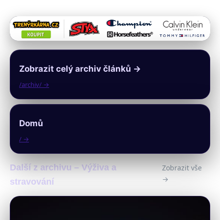
Zobrazit celý archiv článků →
/archiv/ →
Domů
/ →
Další z archivu – Výživa a
Zobrazit vše
→
stravování