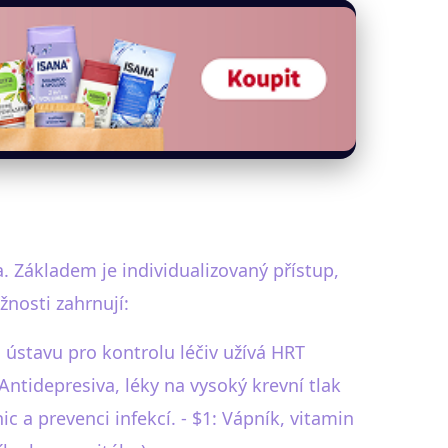
 Základem je individualizovaný přístup,
žnosti zahrnují:
 ústavu pro kontrolu léčiv užívá HRT
Antidepresiva, léky na vysoký krevní tlak
ic a prevenci infekcí. - $1: Vápník, vitamin