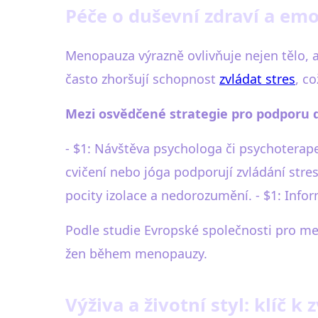
Péče o duševní zdraví a em
Menopauza výrazně ovlivňuje nejen tělo, 
často zhoršují schopnost
zvládat stres
, c
Mezi osvědčené strategie pro podporu
- $1: Návštěva psychologa či psychoterap
cvičení nebo jóga podporují zvládání str
pocity izolace a nedorozumění. - $1: Inf
Podle studie Evropské společnosti pro me
žen během menopauzy.
Výživa a životní styl: klíč 