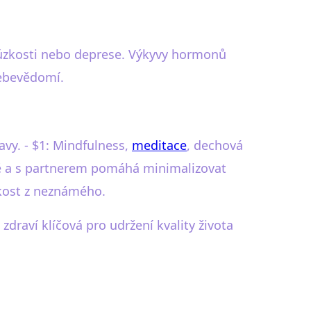
, úzkosti nebo deprese. Výkyvy hormonů
sebevědomí.
vy. - $1: Mindfulness,
meditace
, dechová
ině a s partnerem pomáhá minimalizovat
zkost z neznámého.
raví klíčová pro udržení kvality života