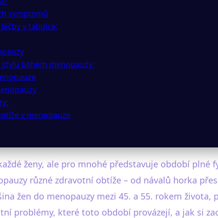
í?
ích symptomů
léčby v tabulce:
nopauzy
o stylu během menopauzy:
 menopauze
 menopauzy
zy:
 potíže v menopauze
aždé ženy, ale pro mnohé představuje období plné fyz
opauzy různé zdravotní obtíže – od návalů horka pře
tšina žen do menopauzy mezi 45. a 55. rokem života
votní problémy, které toto období provázejí, a jak si z