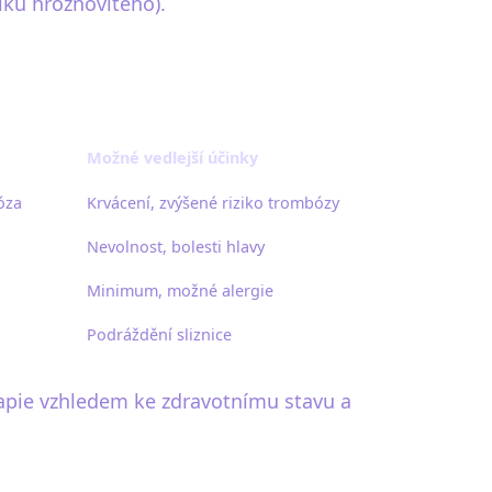
íku hroznovitého).
Možné vedlejší účinky
óza
Krvácení, zvýšené riziko trombózy
Nevolnost, bolesti hlavy
Minimum, možné alergie
Podráždění sliznice
rapie vzhledem ke zdravotnímu stavu a