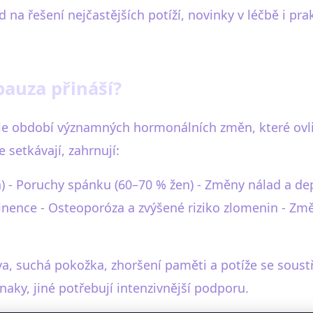
 na řešení nejčastějších potíží, novinky v léčbě i pr
pauza přináší?
 období významných hormonálních změn, které ovlivňu
setkávají, zahrnují:
) - Poruchy spánku (60–70 % žen) - Změny nálad a depr
ce - Osteoporóza a zvýšené riziko zlomenin - Změny
ava, suchá pokožka, zhoršení paměti a potíže se so
naky, jiné potřebují intenzivnější podporu.