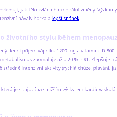
vlivňují, jak tělo zvládá hormonální změny. Výzkumy u
tenzivní návaly horka a
lepší spánek
.
o životního stylu během menopauz
čený denní příjem vápníku 1200 mg a vitaminu D 800
etabolismus zpomaluje až o 20 %. - $1: Zlepšuje trá
středně intenzivní aktivity (rychlá chůze, plavání, jíz
.
 která je spojována s nižším výskytem kardiovaskul
či o ženy v menopauze