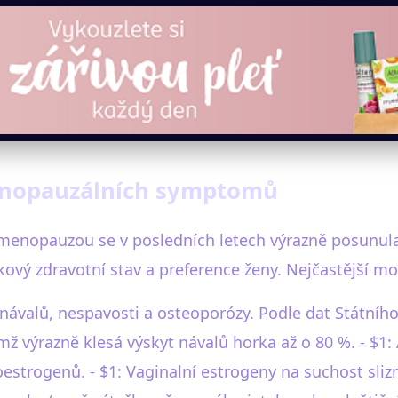
enopauzálních symptomů
enopauzou se v posledních letech výrazně posunula.
ový zdravotní stav a preference ženy. Nejčastější mo
 návalů, nespavosti a osteoporózy. Podle dat Státního
ž výrazně klesá výskyt návalů horka až o 80 %. - $1: 
oestrogenů. - $1: Vaginalní estrogeny na suchost slizn