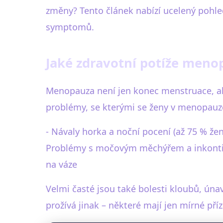
změny? Tento článek nabízí ucelený pohled
symptomů.
Jaké zdravotní potíže meno
Menopauza není jen konec menstruace, ale
problémy, se kterými se ženy v menopauze 
- Návaly horka a noční pocení (až 75 % žen
Problémy s močovým měchýřem a inkontinen
na váze
Velmi časté jsou také bolesti kloubů, ún
prožívá jinak – některé mají jen mírné příz