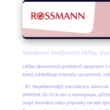
Moderní možnosti léčby m
Léčba zdravotních problémů spojených s m
který zohledňuje intenzitu symptomů, celk
- $1: Nejefektivnější metoda pro úlevu od
přibližně 10–15 % žen v menopauze, přičem
(např. klonidin) nebo přípravky na bázi fyt