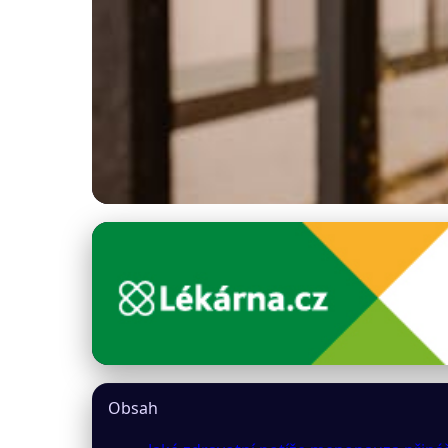
inzeny24.cz
Menopauza: Jak Zv
22. 3. 2026
· 8 min čtení · Autor: Petra Benešová
Obsah