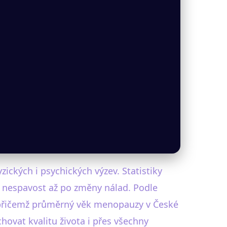
ických i psychických výzev. Statistiky
s nespavost až po změny nálad. Podle
, přičemž průměrný věk menopauzy v České
achovat kvalitu života i přes všechny