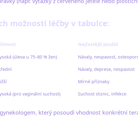
ravky (např. výtažky z červeného jetele nebo ploštičn
ch možností léčby v tabulce:
činnost
Nejčastější použití
ysoká (úleva u 75–80 % žen)
Návaly, nespavost, osteopor
třední
Návaly, deprese, nespavost
ižší
Mírné příznaky
ysoká (pro vaginální suchost)
Suchost sliznic, infekce
 s gynekologem, který posoudí vhodnost konkrétní te