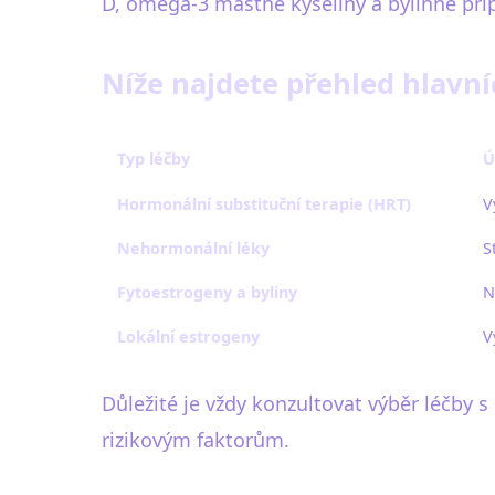
D, omega-3 mastné kyseliny a bylinné příp
Níže najdete přehled hlavní
Typ léčby
Ú
Hormonální substituční terapie (HRT)
V
Nehormonální léky
S
Fytoestrogeny a byliny
N
Lokální estrogeny
V
Důležité je vždy konzultovat výběr léčby
rizikovým faktorům.