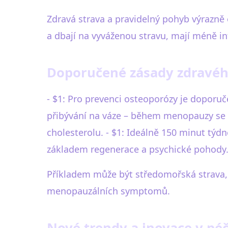
Zdravá strava a pravidelný pohyb výrazně o
a dbají na vyváženou stravu, mají méně in
Doporučené zásady zdravéh
- $1: Pro prevenci osteoporózy je doporu
přibývání na váze – během menopauzy se m
cholesterolu. - $1: Ideálně 150 minut týdně 
základem regenerace a psychické pohody
Příkladem může být středomořská strava,
menopauzálních symptomů.
Nové trendy a inovace v pé