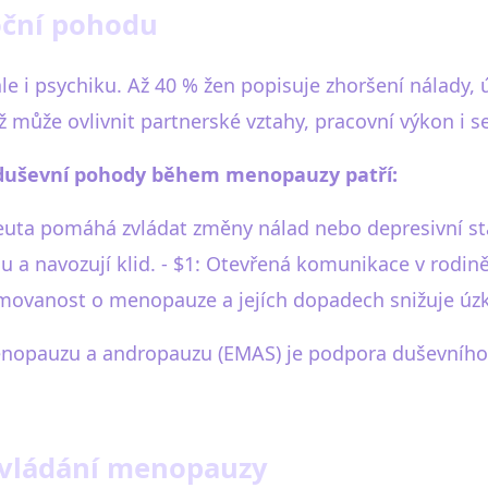
oční pohodu
ale i psychiku. Až 40 % žen popisuje zhoršení nálady
ož může ovlivnit partnerské vztahy, pracovní výkon i 
 duševní pohody během menopauzy patří:
euta pomáhá zvládat změny nálad nebo depresivní sta
esu a navozují klid. - $1: Otevřená komunikace v rod
ormovanost o menopauze a jejích dopadech snižuje ú
nopauzu a andropauzu (EMAS) je podpora duševního zd
k zvládání menopauzy