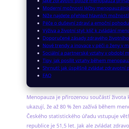
Jaké zdravotní potíže menopauza přináš
Moderní možnosti léčby menopauzáln
Níže najdete přehled hlavních možností 
Péče o duševní zdraví a emoční pohodu
Výživa a životní styl: klíč k zvládání me
Doporučené zásady zdravého životníh
Nové trendy a inovace v péči o ženy v
Sociální a partnerské vztahy v období
Tipy, jak posílit vztahy během menopau
Shrnutí: jak úspěšně zvládat zdravotní
FAQ
Menopauza je přirozenou součástí života k
ukazují, že až 80 % žen zažívá během men
Českého statistického úřadu vstupuje vě
republice je 51,5 let. Jak ale zvládat zdra