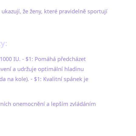
kazují, že ženy, které pravidelně sportují
y:
–1000 IU. - $1: Pomáhá předcházet
vení a udržuje optimální hladinu
da na kole). - $1: Kvalitní spánek je
árních onemocnění a lepším zvládáním