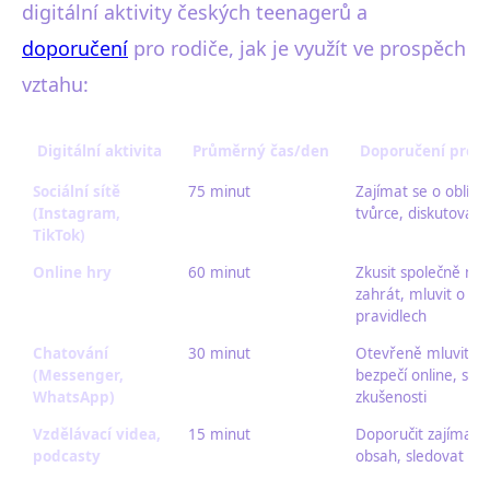
digitální aktivity českých teenagerů a
doporučení
pro rodiče, jak je využít ve prospěch
vztahu:
Digitální aktivita
Průměrný čas/den
Doporučení pro r
Sociální sítě
75 minut
Zajímat se o oblíb
(Instagram,
tvůrce, diskutovat 
TikTok)
Online hry
60 minut
Zkusit společně ně
zahrát, mluvit o
pravidlech
Chatování
30 minut
Otevřeně mluvit o
(Messenger,
bezpečí online, sdíl
WhatsApp)
zkušenosti
Vzdělávací videa,
15 minut
Doporučit zajímavý
podcasty
obsah, sledovat sp