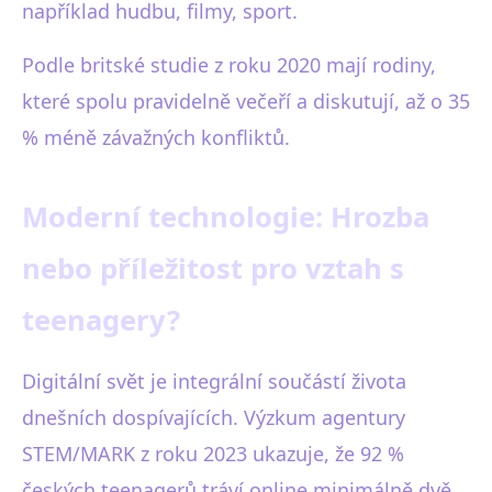
například hudbu, filmy, sport.
Podle britské studie z roku 2020 mají rodiny,
které spolu pravidelně večeří a diskutují, až o 35
% méně závažných konfliktů.
Moderní technologie: Hrozba
nebo příležitost pro vztah s
teenagery?
Digitální svět je integrální součástí života
dnešních dospívajících. Výzkum agentury
STEM/MARK z roku 2023 ukazuje, že 92 %
českých teenagerů tráví online minimálně dvě