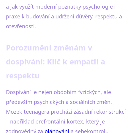
a jak využít moderní poznatky psychologie i
praxe k budování a udržení důvěry, respektu a
otevřenosti.
Porozumění změnám v
dospívání: Klíč k empatii a
respektu
Dospívání je nejen obdobím fyzických, ale
především psychických a sociálních změn.
Mozek teenagera prochází zásadní rekonstrukcí
– například prefrontální kortex, který je
zodpovědný za
plánování
a sebekontrolu,