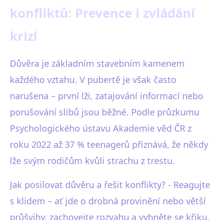
konfliktů: Prevence i zvládání
krizí
Důvěra je základním stavebním kamenem
každého vztahu. V pubertě je však často
narušena – první lži, zatajování informací nebo
porušování slibů jsou běžné. Podle průzkumu
Psychologického ústavu Akademie věd ČR z
roku 2022 až 37 % teenagerů přiznává, že někdy
lže svým rodičům kvůli strachu z trestu.
Jak posilovat důvěru a řešit konflikty? - Reagujte
s klidem – ať jde o drobná provinění nebo větší
průšvihy, zachovejte rozvahu a vyhněte se křiku.