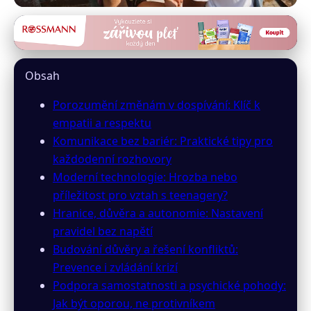
inzeny24.cz
Navigace v dospívání: Jak
Obsah
udržet vztahy s teenagery
Porozumění změnám v dospívání: Klíč k
zdravé a silné
empatii a respektu
Komunikace bez bariér: Praktické tipy pro
16. 5. 2026
· 10 min čtení · Autor: Jana Pavlíková
každodenní rozhovory
Moderní technologie: Hrozba nebo
příležitost pro vztah s teenagery?
Hranice, důvěra a autonomie: Nastavení
pravidel bez napětí
Budování důvěry a řešení konfliktů:
Prevence i zvládání krizí
Podpora samostatnosti a psychické pohody:
Jak být oporou, ne protivníkem