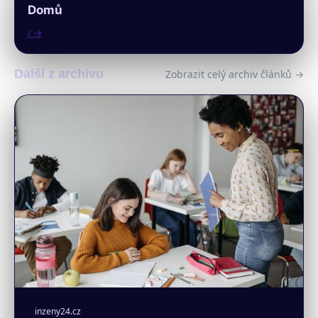
Domů
/ →
Další z archivu
Zobrazit celý archiv článků →
inzeny24.cz