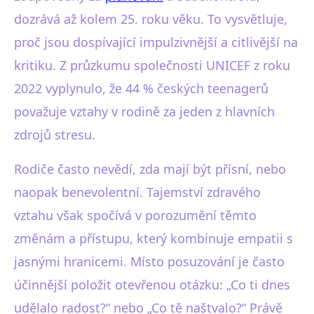
dozrává až kolem 25. roku věku. To vysvětluje,
proč jsou dospívající impulzivnější a citlivější na
kritiku. Z průzkumu společnosti UNICEF z roku
2022 vyplynulo, že 44 % českých teenagerů
považuje vztahy v rodině za jeden z hlavních
zdrojů stresu.
Rodiče často nevědí, zda mají být přísní, nebo
naopak benevolentní. Tajemství zdravého
vztahu však spočívá v porozumění těmto
změnám a přístupu, který kombinuje empatii s
jasnými hranicemi. Místo posuzování je často
účinnější položit otevřenou otázku: „Co ti dnes
udělalo radost?“ nebo „Co tě naštvalo?“ Právě