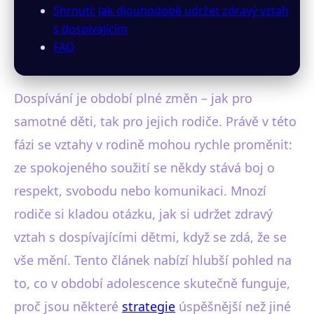
Shrnutí: Jak dlouhodobě udržet zdravý vztah
s dospívajícím
FAQ
Dospívání je období plné změn – jak pro
samotné děti, tak pro jejich rodiče. Právě v této
fázi se vztahy v rodině mohou rychle proměnit:
ze spokojeného soužití se někdy stává boj o
respekt, svobodu nebo komunikaci. Mnozí
rodiče si kladou otázku, jak si udržet zdravý
vztah s dospívajícími dětmi, když se zdá, že se
vše mění. Tento článek nabízí hlubší pohled na
to, co v období adolescence skutečně funguje,
proč jsou některé
strategie
úspěšnější než jiné