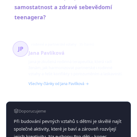
samostatnost a zdravé sebevědomí
teenagera?
rodinné a partnerské vztahy
35 článků
JP
Jana Pavlíková
Jana je zkušená rodinná terapeutka, která radí
ženám, jak harmonizovat partnerské i rodinné
vztahy a řešit konflikty s porozuměním a laskavostí.
Všechny články od Jana Pavlíková →
Doporucujeme
Při budování pevných vztahů s dětmi je skvělé najít
společné aktivity, které je baví a zároveň rozvíjejí
jejich kreativitu. Na e-shopu Pro děti - konec