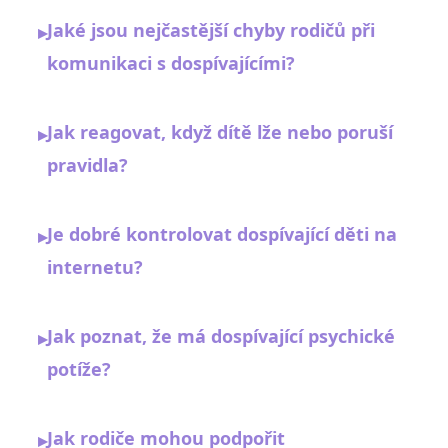
Jaké jsou nejčastější chyby rodičů při
▸
komunikaci s dospívajícími?
Jak reagovat, když dítě lže nebo poruší
▸
pravidla?
Je dobré kontrolovat dospívající děti na
▸
internetu?
Jak poznat, že má dospívající psychické
▸
potíže?
Jak rodiče mohou podpořit
▸