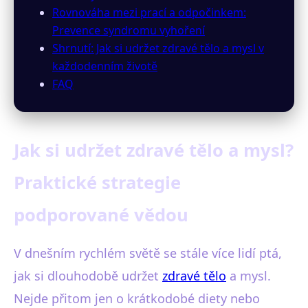
Rovnováha mezi prací a odpočinkem:
Prevence syndromu vyhoření
Shrnutí: Jak si udržet zdravé tělo a mysl v
každodenním životě
FAQ
Jak si udržet zdravé tělo a mysl?
Praktické strategie
podporované vědou
V dnešním rychlém světě se stále více lidí ptá,
jak si dlouhodobě udržet
zdravé tělo
a mysl.
Nejde přitom jen o krátkodobé diety nebo