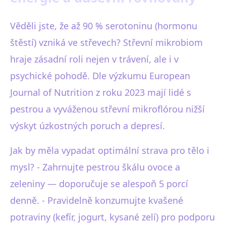
Věděli jste, že až 90 % serotoninu (hormonu
štěstí) vzniká ve střevech? Střevní mikrobiom
hraje zásadní roli nejen v trávení, ale i v
psychické pohodě. Dle výzkumu European
Journal of Nutrition z roku 2023 mají lidé s
pestrou a vyváženou střevní mikroflórou nižší
výskyt úzkostných poruch a depresí.
Jak by měla vypadat optimální strava pro tělo i
mysl? - Zahrnujte pestrou škálu ovoce a
zeleniny — doporučuje se alespoň 5 porcí
denně. - Pravidelně konzumujte kvašené
potraviny (kefír, jogurt, kysané zelí) pro podporu