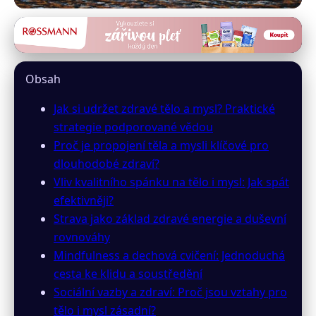
inzeny24.cz
Optimalizujte Zdraví Těla a
Obsah
Mysli: Vědecky Podložené
Jak si udržet zdravé tělo a mysl? Praktické
Strategie
strategie podporované vědou
Proč je propojení těla a mysli klíčové pro
8. 4. 2026
· 9 min čtení · Autor: Lenka Svobodová
dlouhodobé zdraví?
Vliv kvalitního spánku na tělo i mysl: Jak spát
efektivněji?
Strava jako základ zdravé energie a duševní
rovnováhy
Mindfulness a dechová cvičení: Jednoduchá
cesta ke klidu a soustředění
Sociální vazby a zdraví: Proč jsou vztahy pro
tělo i mysl zásadní?