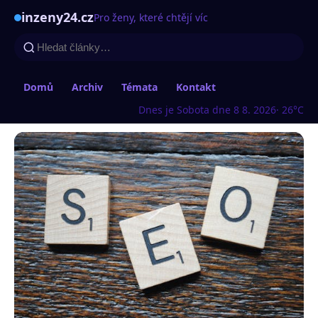
inzeny24.cz
Pro ženy, které chtějí víc
Domů
Archiv
Témata
Kontakt
Dnes je Sobota dne 8 8. 2026
· 26°C