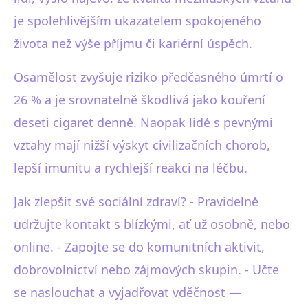
je spolehlivějším ukazatelem spokojeného
života než výše příjmu či kariérní úspěch.
Osamělost zvyšuje riziko předčasného úmrtí o
26 % a je srovnatelně škodlivá jako kouření
deseti cigaret denně. Naopak lidé s pevnými
vztahy mají nižší výskyt civilizačních chorob,
lepší imunitu a rychlejší reakci na léčbu.
Jak zlepšit své sociální zdraví? - Pravidelně
udržujte kontakt s blízkými, ať už osobně, nebo
online. - Zapojte se do komunitních aktivit,
dobrovolnictví nebo zájmových skupin. - Učte
se naslouchat a vyjadřovat vděčnost —