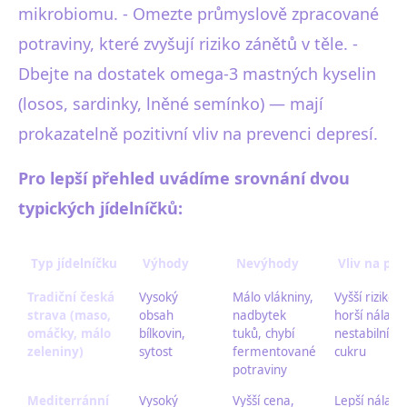
mikrobiomu. - Omezte průmyslově zpracované
potraviny, které zvyšují riziko zánětů v těle. -
Dbejte na dostatek omega-3 mastných kyselin
(losos, sardinky, lněné semínko) — mají
prokazatelně pozitivní vliv na prevenci depresí.
Pro lepší přehled uvádíme srovnání dvou
typických jídelníčků:
Typ jídelníčku
Výhody
Nevýhody
Vliv na ps
Tradiční česká
Vysoký
Málo vlákniny,
Vyšší riziko 
strava (maso,
obsah
nadbytek
horší nálada
omáčky, málo
bílkovin,
tuků, chybí
nestabilní hl
zeleniny)
sytost
fermentované
cukru
potraviny
Mediterránní
Vysoký
Vyšší cena,
Lepší nálada,