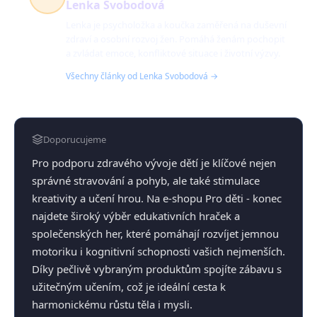
Lenka Svobodová
Lenka je psycholožka a koučka zaměřená na duševní
zdraví a osobní rozvoj žen. Pomáhá ženám pochopit
a zvládat emoce, konfliktové situace i životní výzvy.
Všechny články od Lenka Svobodová →
Doporucujeme
Pro podporu zdravého vývoje dětí je klíčové nejen
správné stravování a pohyb, ale také stimulace
kreativity a učení hrou. Na e-shopu Pro děti - konec
najdete široký výběr edukativních hraček a
společenských her, které pomáhají rozvíjet jemnou
motoriku i kognitivní schopnosti vašich nejmenších.
Díky pečlivě vybraným produktům spojíte zábavu s
užitečným učením, což je ideální cesta k
harmonickému růstu těla i mysli.