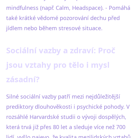
mindfulness (např. Calm, Headspace). - Pomáhá
také krátké vědomé pozorování dechu před
jídlem nebo během stresové situace.
Sociální vazby a zdraví: Proč
jsou vztahy pro tělo i mysl
zásadní?
Silné sociální vazby patří mezi nejdůležitější
prediktory dlouhověkosti i psychické pohody. V
rozsáhlé Harvardské studii o vývoji dospělých,
která trvá již přes 80 let a sleduje více než 700
lidí, vyšlo najevo, že kvalita mezilidských vztahů