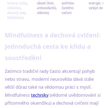
strava (ryby,
obsah živin,
potřeba
energie, nižš
zelenina,
antioxidantů,
častého
výskyt depr
olivový olej,
vlákniny
vaření
luštěniny)
Mindfulness a dechová cvičení:
Jednoduchá cesta ke klidu a
soustředění
Zatímco tradiční rady často akcentují pohyb
nebo stravu, moderní neurověda dává stále
větší důraz také na vědomou práci s myslí.
Mindfulness
techniky
(vědomé uvědomování si
přítomného okamžiku) a dechová cvičení mají