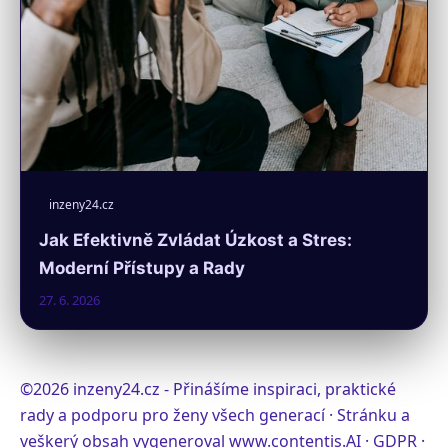
inzeny24.cz
Jak Efektivně Zvládat Úzkost a Stres:
Moderní Přístupy a Rady
27. 6. 2026
©2026 inzeny24.cz - Přinášíme inspiraci, praktické
rady a podporu pro ženy všech generací · Stránku a
veškerý obsah vygeneroval
www.contentis.AI
·
GDPR
·