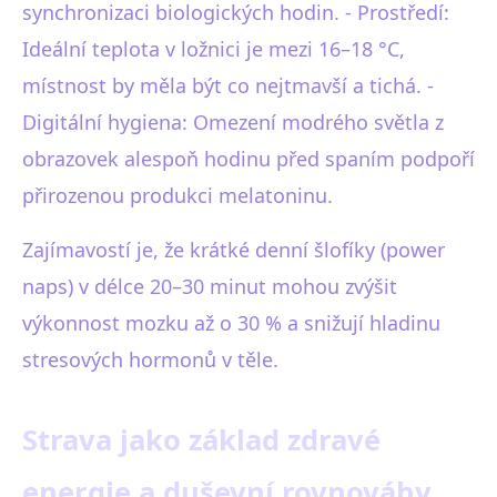
synchronizaci biologických hodin. - Prostředí:
Ideální teplota v ložnici je mezi 16–18 °C,
místnost by měla být co nejtmavší a tichá. -
Digitální hygiena: Omezení modrého světla z
obrazovek alespoň hodinu před spaním podpoří
přirozenou produkci melatoninu.
Zajímavostí je, že krátké denní šlofíky (power
naps) v délce 20–30 minut mohou zvýšit
výkonnost mozku až o 30 % a snižují hladinu
stresových hormonů v těle.
Strava jako základ zdravé
energie a duševní rovnováhy