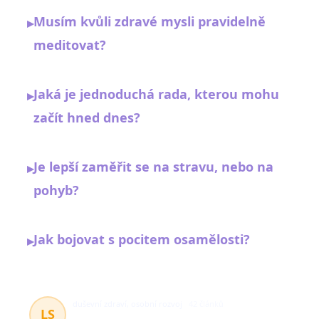
Musím kvůli zdravé mysli pravidelně
▸
meditovat?
Jaká je jednoduchá rada, kterou mohu
▸
začít hned dnes?
Je lepší zaměřit se na stravu, nebo na
▸
pohyb?
Jak bojovat s pocitem osamělosti?
▸
duševní zdraví, osobní rozvoj
42 článků
LS