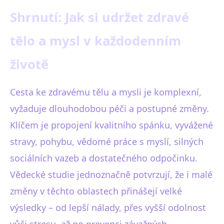
Shrnutí: Jak si udržet zdravé
tělo a mysl v každodenním
životě
Cesta ke zdravému tělu a mysli je komplexní,
vyžaduje dlouhodobou péči a postupné změny.
Klíčem je propojení kvalitního spánku, vyvážené
stravy, pohybu, vědomé práce s myslí, silných
sociálních vazeb a dostatečného odpočinku.
Vědecké studie jednoznačně potvrzují, že i malé
změny v těchto oblastech přinášejí velké
výsledky – od lepší nálady, přes vyšší odolnost
vůči stresu, až po prevenci závažných