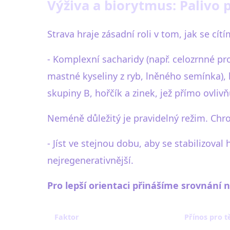
Výživa a biorytmus: Palivo 
Strava hraje zásadní roli v tom, jak se cít
- Komplexní sacharidy (např. celozrnné pr
mastné kyseliny z ryb, lněného semínka), k
skupiny B, hořčík a zinek, jež přímo ovliv
Neméně důležitý je pravidelný režim. Chr
- Jíst ve stejnou dobu, aby se stabilizova
nejregenerativnější.
Pro lepší orientaci přinášíme srovnání 
Faktor
Přínos pro t