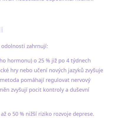
i
é odolnosti zahrnují:
ého hormonu) o 25 % již po 4 týdnech
gické hry nebo učení nových jazyků zvyšuje
metoda pomáhají regulovat nervový
měn zvyšují pocit kontroly a duševní
ž o 50 % nižší riziko rozvoje deprese.