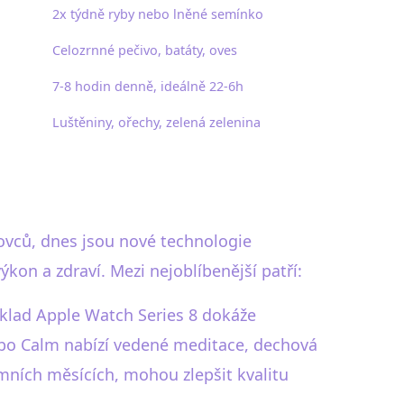
2x týdně ryby nebo lněné semínko
Celozrnné pečivo, batáty, oves
7-8 hodin denně, ideálně 22-6h
Luštěniny, ořechy, zelená zelenina
tovců, dnes jsou nové technologie
on a zdraví. Mezi nejoblíbenější patří:
íklad Apple Watch Series 8 dokáže
ebo Calm nabízí vedené meditace, dechová
imních měsících, mohou zlepšit kvalitu