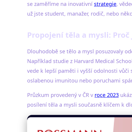
se zaměříme na inovativní
strategie
, věde
už jste student, manažer, rodič, nebo někd
Propojení těla a mysli: Proč
Dlouhodobě se tělo a mysl posuzovaly odd
Například studie z Harvard Medical Schoo
vede k lepší paměti i vyšší odolnosti vůč
oslabenou imunitou nebo poruchami spá
Průzkum provedený v ČR v
roce 2023
ukáza
posílení těla a mysli současně klíčem k dl