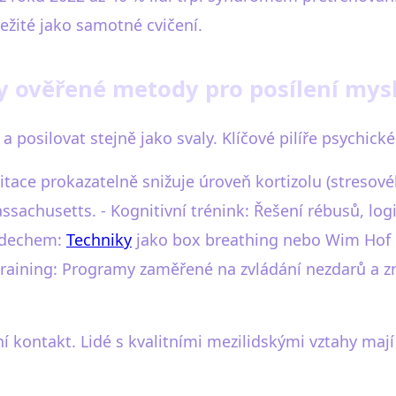
ežité jako samotné cvičení.
y ověřené metody pro posílení mysl
 a posilovat stejně jako svaly. Klíčové pilíře psychick
itace prokazatelně snižuje úroveň kortizolu (stresov
assachusetts. - Kognitivní trénink: Řešení rébusů, lo
s dechem:
Techniky
jako box breathing nebo Wim Hof 
e training: Programy zaměřené na zvládání nezdarů a z
kontakt. Lidé s kvalitními mezilidskými vztahy mají a