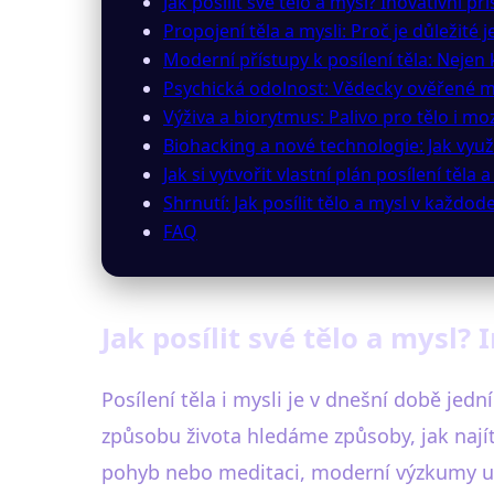
Jak posílit své tělo a mysl? Inovativní 
Propojení těla a mysli: Proč je důležité 
Moderní přístupy k posílení těla: Nejen 
Psychická odolnost: Vědecky ověřené m
Výživa a biorytmus: Palivo pro tělo i mo
Biohacking a nové technologie: Jak využ
Jak si vytvořit vlastní plán posílení těla a
Shrnutí: Jak posílit tělo a mysl v každo
FAQ
Jak posílit své tělo a mysl?
Posílení těla i mysli je v dnešní době jed
způsobu života hledáme způsoby, jak najít
pohyb nebo meditaci, moderní výzkumy ukaz