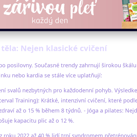
těla: Nejen klasické cvičení
posilovny. Současné trendy zahrnují širokou škálu akti
nku nebo kardia se stále více uplatňují:
čení svalů nezbytných pro každodenní pohyb. Výsledke
terval Training): Krátké, intenzivní cvičení, které po
draví až o 15 % během 8 týdnů. - Jóga a pilates: Nejd
šuje kapacitu plic až o 12 %.
z roku 2022 až 40 % lidí trpí syndromem přetrénování