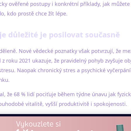
cky ověřené postupy i konkrétní příklady, jak můžete
o, kdo prostě chce žít lépe.
 je důležité je posilovat současně
ěleně. Nové vědecké poznatky však potvrzují, že mezi
l z roku 2021 ukazuje, že pravidelný pohyb zvyšuje 
i stresu. Naopak chronický stres a psychické vyčerpán
nku.
l, že 68 % lidí pociťuje během týdne únavu jak fyzick
ouhodobé vitalitě, vyšší produktivitě i spokojenosti.