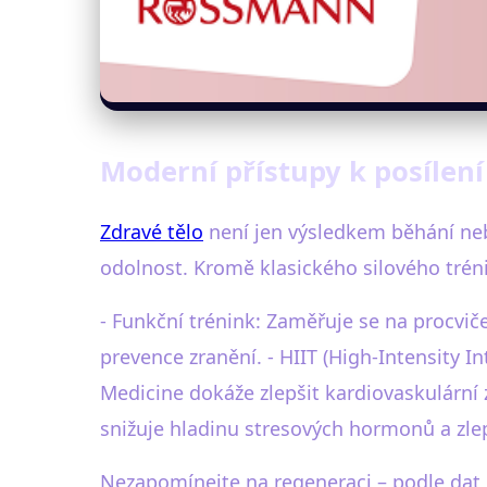
Moderní přístupy k posílení 
Zdravé tělo
není jen výsledkem běhání nebo 
odolnost. Kromě klasického silového tréni
- Funkční trénink: Zaměřuje se na procvi
prevence zranění. - HIIT (High-Intensity In
Medicine dokáže zlepšit kardiovaskulární z
snižuje hladinu stresových hormonů a zlep
Nezapomínejte na regeneraci – podle dat 