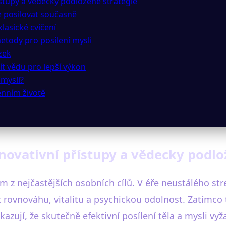
přístupy a vědecky podložené strategie
je posilovat současně
klasické cvičení
etody pro posílení mysli
zek
ít vědu pro lepší výkon
 mysli?
denním životě
 Inovativní přístupy a vědecky podl
ním z nejčastějších osobních cílů. V éře neustálého st
 rovnováhu, vitalitu a psychickou odolnost. Zatímco 
ují, že skutečně efektivní posílení těla a mysli vy