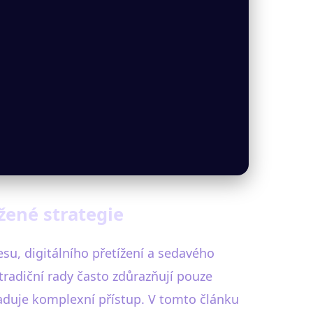
ožené strategie
resu, digitálního přetížení a sedavého
tradiční rady často zdůrazňují pouze
žaduje komplexní přístup. V tomto článku