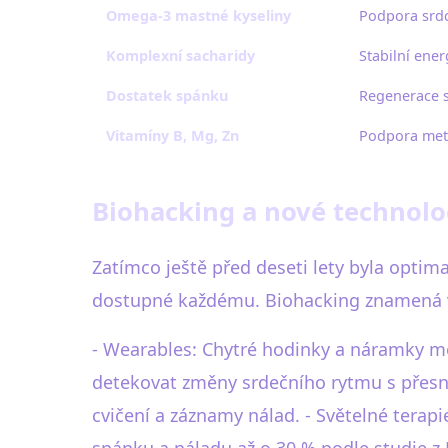
Omega-3 mastné kyseliny
Podpora srdc
Komplexní sacharidy
Stabilní ener
Dostatek spánku
Regenerace s
Vitamíny B, Mg, Zn
Podpora met
Biohacking a nové technolog
Zatímco ještě před deseti lety byla optim
dostupné každému. Biohacking znamená věd
- Wearables: Chytré hodinky a náramky měř
detekovat změny srdečního rytmu s přesn
cvičení a záznamy nálad. - Světelné terap
spánku a náladu až o 30 % podle studie z 