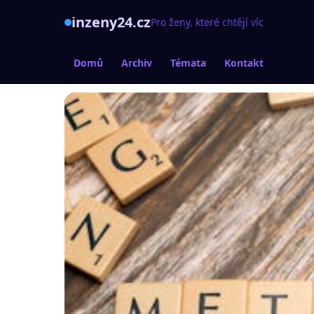
inzeny24.cz
Pro ženy, které chtějí víc
Domů
Archiv
Témata
Kontakt