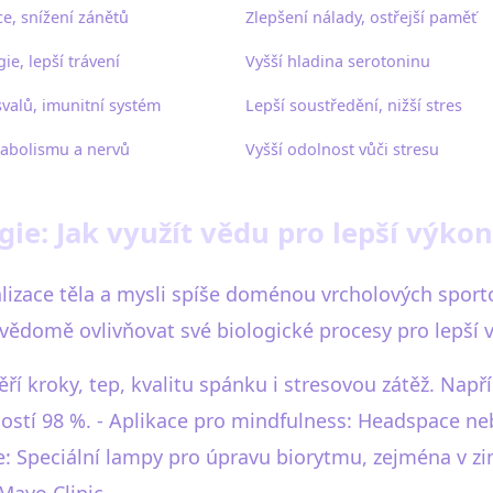
e, snížení zánětů
Zlepšení nálady, ostřejší paměť
gie, lepší trávení
Vyšší hladina serotoninu
valů, imunitní systém
Lepší soustředění, nižší stres
abolismu a nervů
Vyšší odolnost vůči stresu
ie: Jak využít vědu pro lepší výkon
alizace těla a mysli spíše doménou vrcholových spor
omě ovlivňovat své biologické procesy pro lepší výk
í kroky, tep, kvalitu spánku i stresovou zátěž. Např
ostí 98 %. - Aplikace pro mindfulness: Headspace n
ie: Speciální lampy pro úpravu biorytmu, zejména v z
Mayo Clinic.