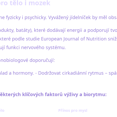
pro tělo i mozek
íme fyzicky i psychicky. Vyvážený jídelníček by měl ob
odukty, batáty), které dodávají energii a podporují t
teré podle studie European Journal of Nutrition snižuj
ňují funkci nervového systému.
onobiologové doporučují:
l hlad a hormony. - Dodržovat cirkadiánní rytmus – spá
některých klíčových faktorů výživy a biorytmu:
ělo
Přínos pro mysl