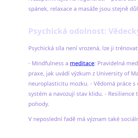
spánek, relaxace a masáže jsou stejně důl
Psychická odolnost: Vědeck
Psychická síla není vrozená, lze ji trénovat
- Mindfulness a
meditace
: Pravidelná med
praxe, jak uvádí výzkum z University of M
neuroplasticitu mozku. - Vědomá práce 
systém a navozují stav klidu. - Resilienc
pohody.
V neposlední řadě má význam také sociální 