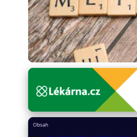
inzeny24.cz
Posilujte tělo a m
2. 4. 2026
· 9 min čtení · Autor: Jana Pavlíková
Obsah