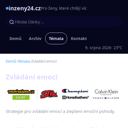
inzeny24.cz
Pro ženy, které chtějí víc
Domů
Archiv
Témata
Kontakt
9. srpna 2026
· 23°C
Domů
›
Témata
›
Zvládání emocí
Zvládání emocí
Strategie pro zvládání emocí a zlepšení emoční pohody.