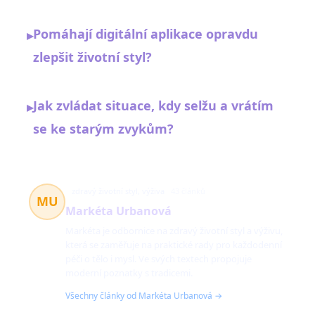
Pomáhají digitální aplikace opravdu
▸
zlepšit životní styl?
Jak zvládat situace, kdy selžu a vrátím
▸
se ke starým zvykům?
zdravý životní styl, výživa
43 článků
MU
Markéta Urbanová
Markéta je odbornice na zdravý životní styl a výživu,
která se zaměřuje na praktické rady pro každodenní
péči o tělo i mysl. Ve svých textech propojuje
moderní poznatky s tradicemi.
Všechny články od Markéta Urbanová →