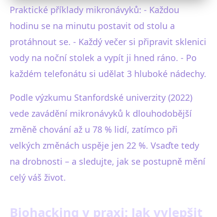
Praktické příklady mikronávyků: - Každou
hodinu se na minutu postavit od stolu a
protáhnout se. - Každý večer si připravit sklenici
vody na noční stolek a vypít ji hned ráno. - Po
každém telefonátu si udělat 3 hluboké nádechy.
Podle výzkumu Stanfordské univerzity (2022)
vede zavádění mikronávyků k dlouhodobější
změně chování až u 78 % lidí, zatímco při
velkých změnách uspěje jen 22 %. Vsaďte tedy
na drobnosti – a sledujte, jak se postupně mění
celý váš život.
Biohacking v praxi: Jak vylepšit