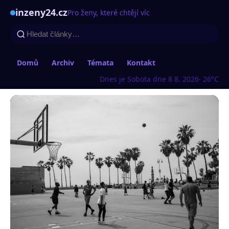
inzeny24.cz
Pro ženy, které chtějí víc
Domů
Archiv
Témata
Kontakt
Dnes je Sobota dne 8 8. 2026
· 26°C