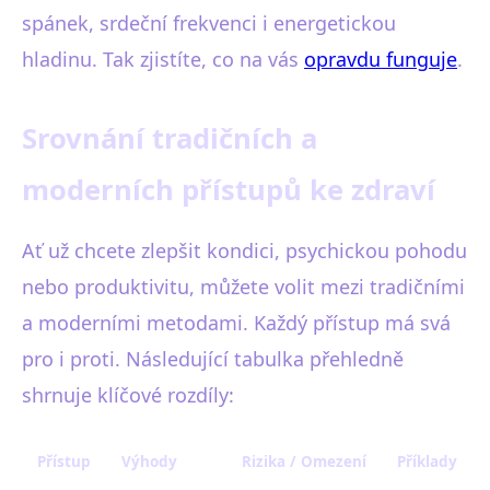
spánek, srdeční frekvenci i energetickou
hladinu. Tak zjistíte, co na vás
opravdu funguje
.
Srovnání tradičních a
moderních přístupů ke zdraví
Ať už chcete zlepšit kondici, psychickou pohodu
nebo produktivitu, můžete volit mezi tradičními
a moderními metodami. Každý přístup má svá
pro i proti. Následující tabulka přehledně
shrnuje klíčové rozdíly:
Přístup
Výhody
Rizika / Omezení
Příklady