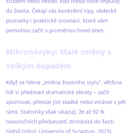
student nebo někdo, kdo hledá nové impulzy
do života. Čekají vás konkrétní tipy, vědecké
poznatky i praktické srovnání, které vám
pomohou začít s proměnou hned dnes.
Mikronávyky: Malé změny s
velkým dopadem
Když se řekne „změna životního stylu“, většina
lidí si představí dramatické obraty – začít
sportovat, přestat jíst sladké nebo vstávat v pět
ráno. Statistiky však ukazují, že až 92 %
novoročních předsevzetí ztroskotá do šesti
týdnů (zdroj: University of Scranton, 2023).