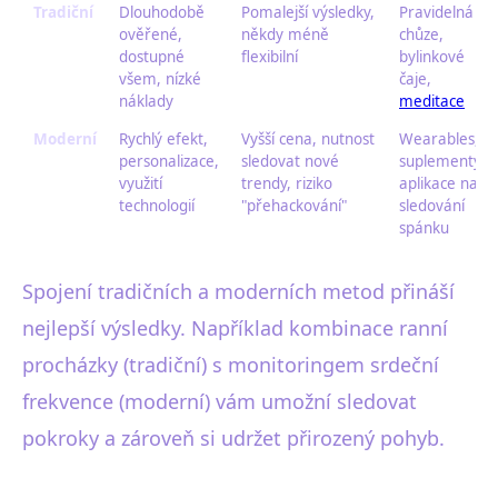
Tradiční
Dlouhodobě
Pomalejší výsledky,
Pravidelná
ověřené,
někdy méně
chůze,
dostupné
flexibilní
bylinkové
všem, nízké
čaje,
náklady
meditace
Moderní
Rychlý efekt,
Vyšší cena, nutnost
Wearables,
personalizace,
sledovat nové
suplementy,
využití
trendy, riziko
aplikace na
technologií
"přehackování"
sledování
spánku
Spojení tradičních a moderních metod přináší
nejlepší výsledky. Například kombinace ranní
procházky (tradiční) s monitoringem srdeční
frekvence (moderní) vám umožní sledovat
pokroky a zároveň si udržet přirozený pohyb.