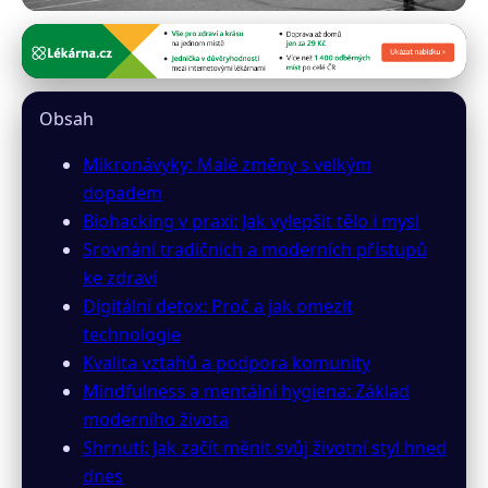
inzeny24.cz
Změňte životní styl hrou:
Obsah
Mikronávyky a Biohacking pro
Mikronávyky: Malé změny s velkým
každého
dopadem
Biohacking v praxi: Jak vylepšit tělo i mysl
31. 3. 2026
· 10 min čtení · Autor: Markéta Urbanová
Srovnání tradičních a moderních přístupů
ke zdraví
Digitální detox: Proč a jak omezit
technologie
Kvalita vztahů a podpora komunity
Mindfulness a mentální hygiena: Základ
moderního života
Shrnutí: Jak začít měnit svůj životní styl hned
dnes