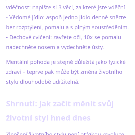
vděčnost: napište si 3 věci, za které jste vděční.
- Vědomé jídlo: aspoň jedno jídlo denně snězte
bez rozptýlení, pomalu a s plným soustředěním.
- Dechové cvičení: zavřete oči, 10x se pomalu
nadechněte nosem a vydechněte ústy.
Mentální pohoda je stejně důležitá jako fyzické
zdraví – teprve pak může být změna životního
stylu dlouhodobě udržitelná.
Shrnutí: Jak začít měnit svůj
životní styl hned dnes
Zlepšení životního stylu není otázkou revoluce,