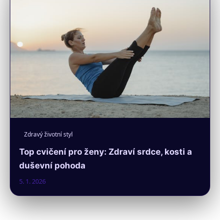
Zdravý životní styl
Top cvičení pro ženy: Zdraví srdce, kosti a
duševní pohoda
5. 1. 2026