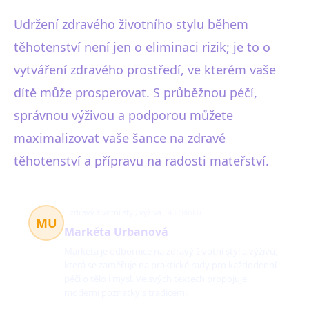
Udržení zdravého životního stylu během
těhotenství není jen o eliminaci rizik; je to o
vytváření zdravého prostředí, ve kterém vaše
dítě může prosperovat. S průběžnou péčí,
správnou výživou a podporou můžete
maximalizovat vaše šance na zdravé
těhotenství a přípravu na radosti mateřství.
zdravý životní styl, výživa
43 článků
MU
Markéta Urbanová
Markéta je odbornice na zdravý životní styl a výživu,
která se zaměřuje na praktické rady pro každodenní
péči o tělo i mysl. Ve svých textech propojuje
moderní poznatky s tradicemi.