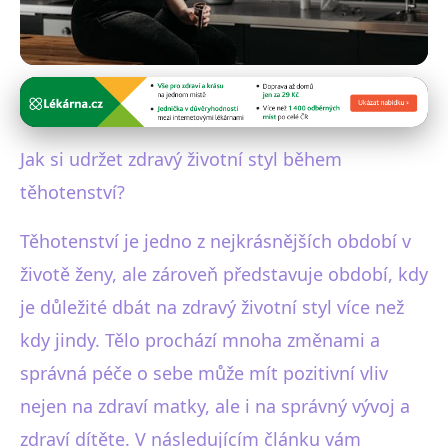
Zdravý životní styl
7 Klíčových Tipů pro Zdravý
Jak si udržet zdravý životní styl během
Životní Styl Během Těhotenství
těhotenství?
4. 2. 2026
· 4 min čtení · Autor: Markéta Urbanová
Těhotenství je jedno z nejkrásnějších období v
životě ženy, ale zároveň představuje období, kdy
je důležité dbát na zdravý životní styl více než
kdy jindy. Tělo prochází mnoha změnami a
správná péče o sebe může mít pozitivní vliv
nejen na zdraví matky, ale i na správný vývoj a
zdraví dítěte. V následujícím článku vám