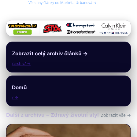
Všechny články od Markéta Urbanová →
Zobrazit celý archiv článků →
/archiv/ →
Domů
/ →
Další z archivu – Zdravý životní styl
Zobrazit vše →