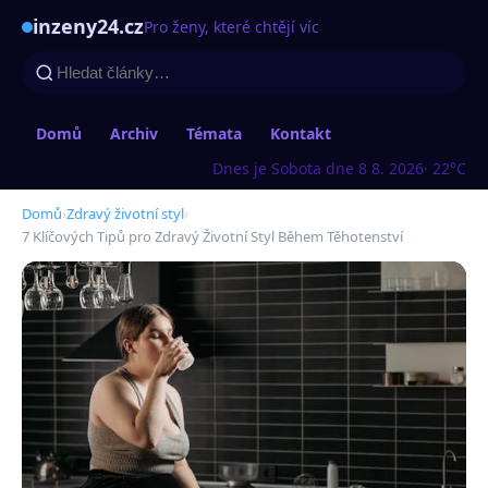
inzeny24.cz
Pro ženy, které chtějí víc
Domů
Archiv
Témata
Kontakt
Dnes je Sobota dne 8 8. 2026
· 22°C
Domů
›
Zdravý životní styl
›
7 Klíčových Tipů pro Zdravý Životní Styl Během Těhotenství