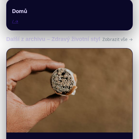
Domů
/ →
Další z archivu – Zdravý životní styl
Zobrazit vše →