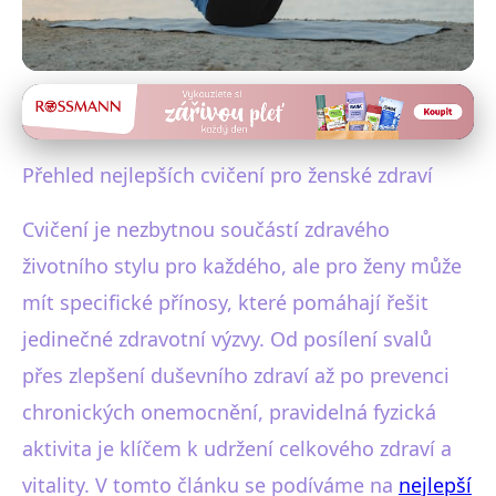
Zdravý životní styl
Top cvičení pro ženy: Zdraví
Přehled nejlepších cvičení pro ženské zdraví
srdce, kosti a duševní pohoda
Cvičení je nezbytnou součástí zdravého
5. 1. 2026
· 4 min čtení · Autor: Markéta Urbanová
životního stylu pro každého, ale pro ženy může
mít specifické přínosy, které pomáhají řešit
jedinečné zdravotní výzvy. Od posílení svalů
přes zlepšení duševního zdraví až po prevenci
chronických onemocnění, pravidelná fyzická
aktivita je klíčem k udržení celkového zdraví a
vitality. V tomto článku se podíváme na
nejlepší