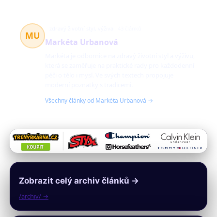
zdravý životní styl, výživa
43 článků
MU
Markéta Urbanová
Markéta je odbornice na zdravý životní styl a výživu,
která se zaměřuje na praktické rady pro každodenní
péči o tělo i mysl. Ve svých textech propojuje
moderní poznatky s tradicemi.
Všechny články od Markéta Urbanová →
Zobrazit celý archiv článků →
/archiv/ →