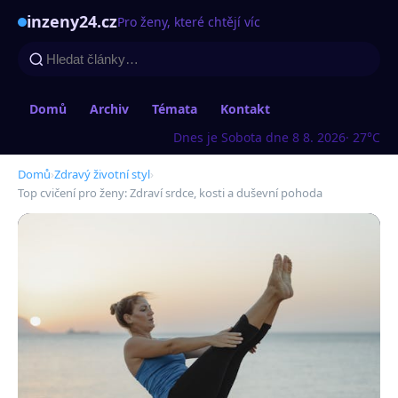
inzeny24.cz
Pro ženy, které chtějí víc
Domů
Archiv
Témata
Kontakt
Dnes je Sobota dne 8 8. 2026
· 27°C
Domů
›
Zdravý životní styl
›
Top cvičení pro ženy: Zdraví srdce, kosti a duševní pohoda