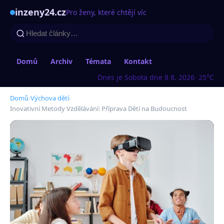
inzeny24.cz
Pro ženy, které chtějí víc
Domů
Archiv
Témata
Kontakt
Dnes je Sobota dne 8 8. 2026
· 25°C
Domů
›
Výchova dětí
›
Inovativní Metody Vzdělávání: Příprava Dětí na Budoucnost