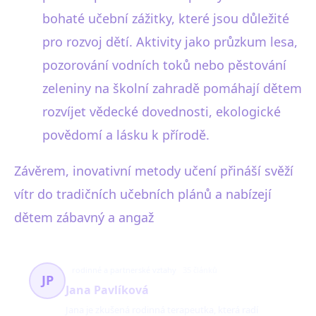
bohaté učební zážitky, které jsou důležité
pro rozvoj dětí. Aktivity jako průzkum lesa,
pozorování vodních toků nebo pěstování
zeleniny na školní zahradě pomáhají dětem
rozvíjet vědecké dovednosti, ekologické
povědomí a lásku k přírodě.
Závěrem, inovativní metody učení přináší svěží
vítr do tradičních učebních plánů a nabízejí
dětem zábavný a angaž
rodinné a partnerské vztahy
35 článků
JP
Jana Pavlíková
Jana je zkušená rodinná terapeutka, která radí