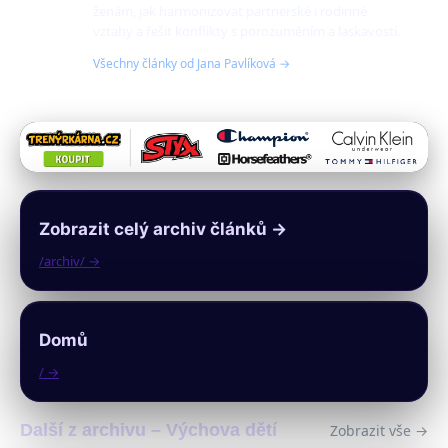
ženám, jak harmonizovat partnerské i rodinné
vztahy a řešit konflikty s porozuměním a laskavostí.
Všechny články od Jana Pavlíková →
Zobrazit celý archiv článků →
/archiv/ →
Domů
/ →
Další z archivu – Výchova dětí
Zobrazit vše →