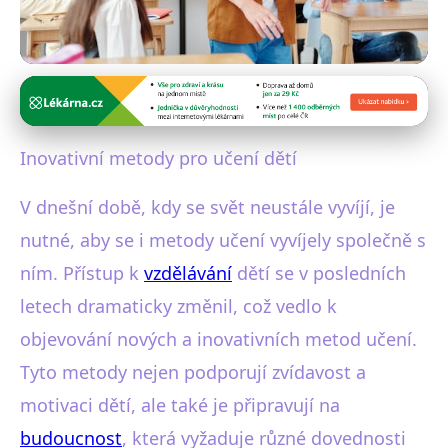
Výchova dětí
Inovativní Metody Vzdělávání:
Inovativní metody pro učení dětí
Příprava Dětí na Budoucnost
V dnešní době, kdy se svět neustále vyvíjí, je
8. 2. 2026
· 5 min čtení · Autor: Jana Pavlíková
nutné, aby se i metody učení vyvíjely společně s
ním. Přístup k
vzdělávání
dětí se v posledních
letech dramaticky změnil, což vedlo k
objevování nových a inovativních metod učení.
Tyto metody nejen podporují zvídavost a
motivaci dětí, ale také je připravují na
budoucnost
, která vyžaduje různé dovednosti