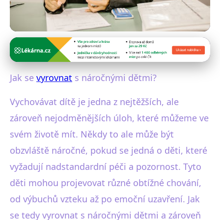
Výchova dětí
Jak Efektivně Vychovávat
Jak se
vyrovnat
s náročnými dětmi?
Náročné Děti: Strategie a Tipy
Vychovávat dítě je jedna z nejtěžších, ale
14. 1. 2026
· 5 min čtení · Autor: Jana Pavlíková
zároveň nejodměnějších úloh, které můžeme ve
svém životě mít. Někdy to ale může být
obzvláště náročné, pokud se jedná o děti, které
vyžadují nadstandardní péči a pozornost. Tyto
děti mohou projevovat různé obtížné chování,
od výbuchů vzteku až po emoční uzavření. Jak
se tedy vyrovnat s náročnými dětmi a zároveň