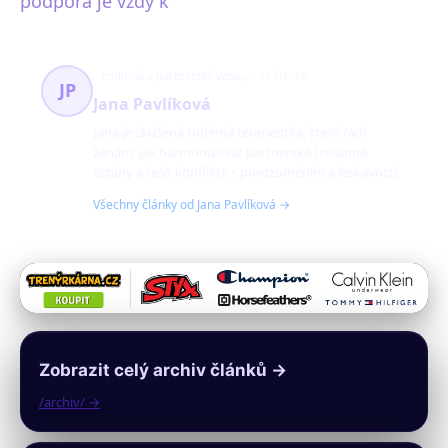
podpora je vždy k
rodinné a partnerské vztahy
35 článků
JP
Jana Pavlíková
Jana je zkušená rodinná terapeutka, která radí
ženám, jak harmonizovat partnerské i rodinné
vztahy a řešit konflikty s porozuměním a laskavostí.
Všechny články od Jana Pavlíková →
Zobrazit celý archiv článků →
/archiv/ →