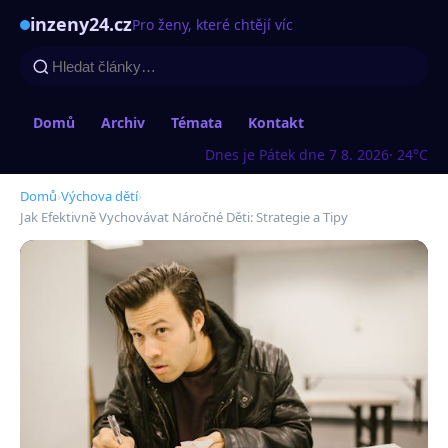
inzeny24.cz
Pro ženy, které chtějí víc
Domů
Archiv
Témata
Kontakt
Dnes je Pátek dne 7 8. 2026
· 24°C
Domů
›
Výchova dětí
›
Jak Efektivně Vychovávat Náročné Děti: Strategie a Tipy