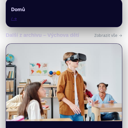
Domů
/ →
Další z archivu – Výchova dětí
Zobrazit vše →