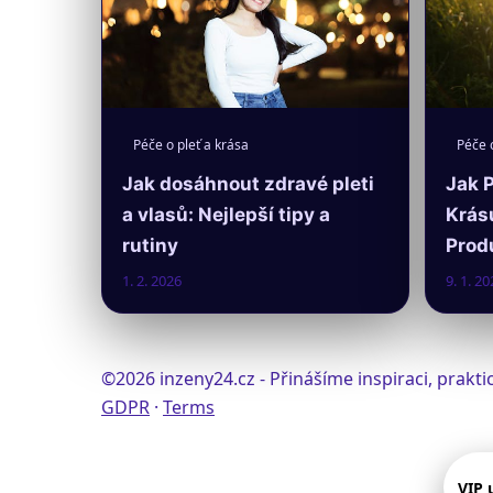
Péče o pleť a krása
Péče o
Jak dosáhnout zdravé pleti
Jak 
a vlasů: Nejlepší tipy a
Krás
rutiny
Prod
1. 2. 2026
9. 1. 20
©2026 inzeny24.cz - Přinášíme inspiraci, prak
GDPR
·
Terms
VIP 