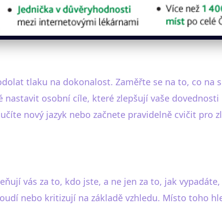
dolat tlaku na dokonalost. Zaměřte se na to, co na s
 nastavit osobní cíle, které zlepšují vaše dovednosti 
číte nový jazyk nebo začnete pravidelně cvičit pro zl
eňují vás za to, kdo jste, a ne jen za to, jak vypadát
soudí nebo kritizují na základě vzhledu. Místo toho h