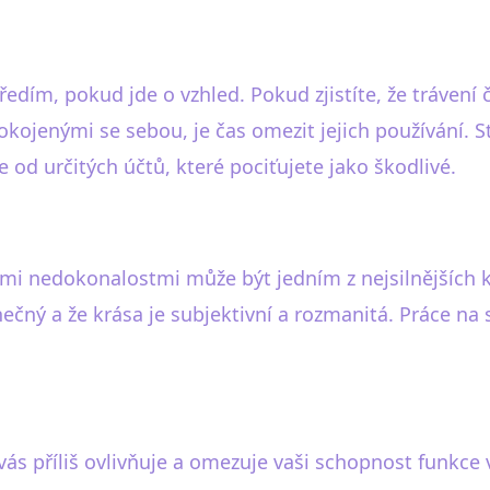
edím, pokud jde o vzhled. Pokud zjistíte, že trávení
ojenými se sebou, je čas omezit jejich používání. Sta
 od určitých účtů, které pociťujete jako škodlivé.
imi nedokonalostmi může být jedním z nejsilnějších k
nečný a že krása je subjektivní a rozmanitá. Práce na
d vás příliš ovlivňuje a omezuje vaši schopnost funk