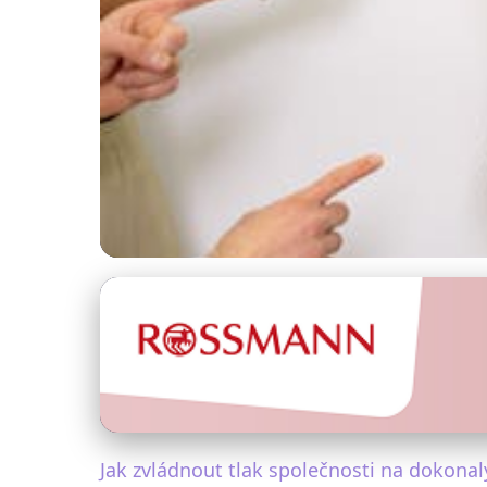
Péče o pleť a krása
Jak Čelit Společ
24. 2. 2026
· 4 min čtení · Autor: Markéta Urbanová
Jak zvládnout tlak společnosti na dokonal