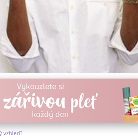
enskému Tlaku na Dokona
ý vzhled?