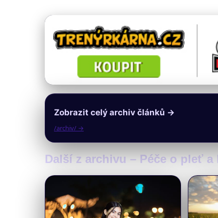
Zobrazit celý archiv článků →
/archiv/ →
Další z archivu – Péče o pleť a