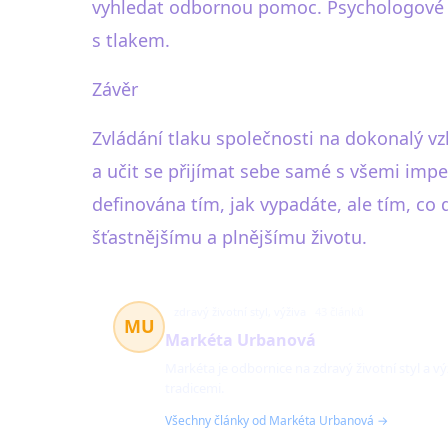
vyhledat odbornou pomoc. Psychologové 
s tlakem.
Závěr
Zvládání tlaku společnosti na dokonalý vz
a učit se přijímat sebe samé s všemi impe
definována tím, jak vypadáte, ale tím, co 
šťastnějšímu a plnějšímu životu.
zdravý životní styl, výživa
43 článků
MU
Markéta Urbanová
Markéta je odbornice na zdravý životní styl a v
tradicemi.
Všechny články od Markéta Urbanová →