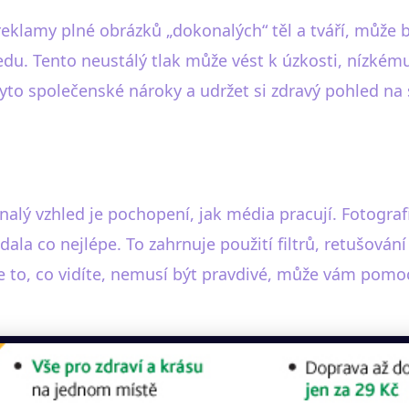
reklamy plné obrázků „dokonalých“ těl a tváří, může b
du. Tento neustálý tlak může vést k úzkosti, nízké
o společenské nároky a udržet si zdravý pohled na 
lý vzhled je pochopení, jak média pracují. Fotografie
dala co nejlépe. To zahrnuje použití filtrů, retušování
e to, co vidíte, nemusí být pravdivé, může vám pomoci