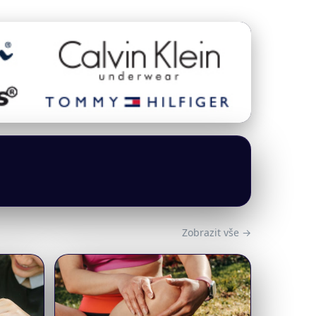
Zobrazit vše →