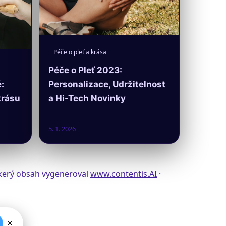
Péče o pleť a krása
Péče o Pleť 2023:
Personalizace, Udržitelnost
:
a Hi-Tech Novinky
krásu
5. 1. 2026
eškerý obsah vygeneroval
www.contentis.AI
·
×