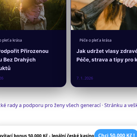
 pleť a krása
Péče o pleť a krása
Podpořit Přirozenou
Jak udržet vlasy zdravé
u Bez Drahých
Péče, strava a tipy pro 
uktů
26
7. 1. 2026
tické rady a podporu pro ženy všech generací · Stránku a v
Chci 50.000 Kč !
uvítací bonus 50.000 Kč - legální české kasíno