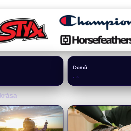
Domů
/ →
 krása