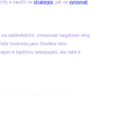
ity a naučit se
strategie
, jak se
vyrovnat
t na sebevědomí, omezovat negativní vlivy
 Vaše hodnota jako člověka není
nejen k lepšímu sebepojetí, ale také k
. Ve svých textech propojuje moderní poznatky s