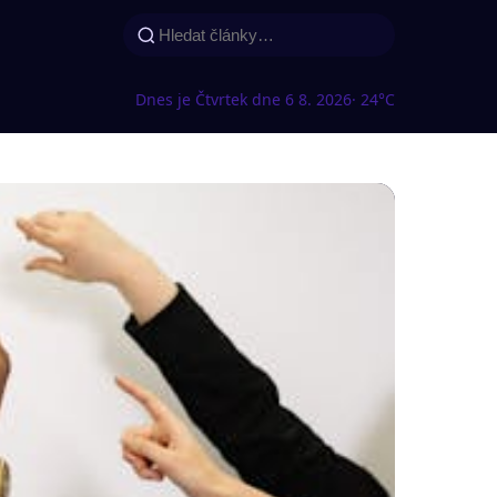
Dnes je Čtvrtek dne 6 8. 2026
· 24°C