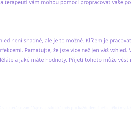
a terapeuti vám mohou pomoci propracovat vaše poc
hled není snadné, ale je to možné. Klíčem je pracova
rfekcemi. Pamatujte, že jste více než jen váš vzhled.
děláte a jaké máte hodnoty. Přijetí tohoto může vést 
ýživu, která se zaměřuje na praktické rady pro každodenní péči o tělo i mysl