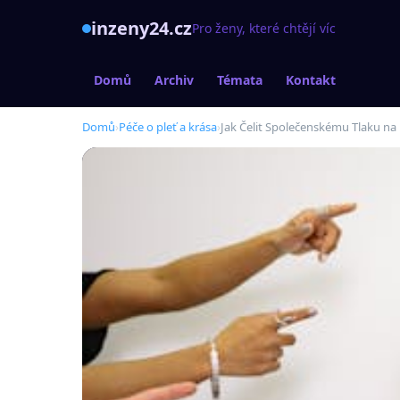
inzeny24.cz
Pro ženy, které chtějí víc
Domů
Archiv
Témata
Kontakt
Domů
›
Péče o pleť a krása
›
Jak Čelit Společenskému Tlaku na