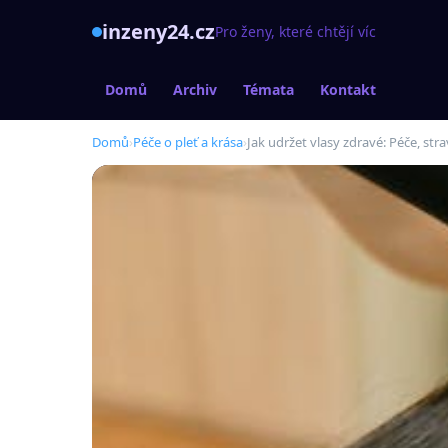
inzeny24.cz
Pro ženy, které chtějí víc
Domů
Archiv
Témata
Kontakt
Domů
›
Péče o pleť a krása
›
Jak udržet vlasy zdravé: Péče, stra