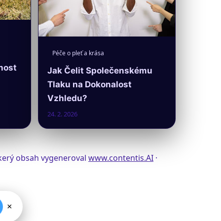
Péče o pleť a krása
nost
Jak Čelit Společenskému
Tlaku na Dokonalost
Vzhledu?
24. 2. 2026
eškerý obsah vygeneroval
www.contentis.AI
·
×