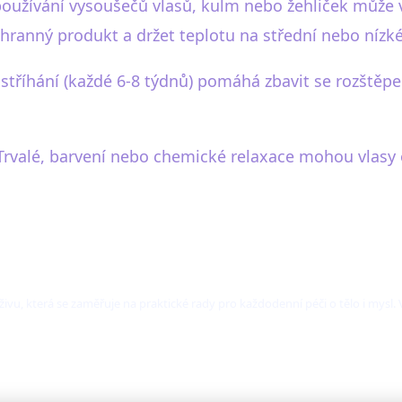
é používání vysoušečů vlasů, kulm nebo žehliček může 
ranný produkt a držet teplotu na střední nebo nízké
né stříhání (každé 6-8 týdnů) pomáhá zbavit se rozště
rvalé, barvení nebo chemické relaxace mohou vlasy o
ýživu, která se zaměřuje na praktické rady pro každodenní péči o tělo i mysl