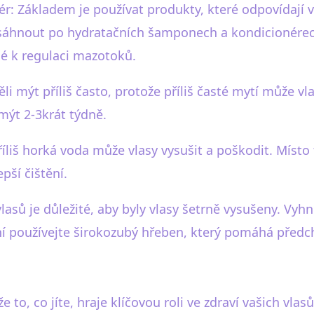
r: Základem je používat produkty, které odpovídají 
 sáhnout po hydratačních šamponech a kondicionérech
né k regulaci mazotoků.
li mýt příliš často, protože příliš časté mytí může vl
y mýt 2-3krát týdně.
říliš horká voda může vlasy vysušit a poškodit. Míst
pší čištění.
vlasů je důležité, aby byly vlasy šetrně vysušeny. Vy
ní používejte širokozubý hřeben, který pomáhá předc
e to, co jíte, hraje klíčovou roli ve zdraví vašich vlasů