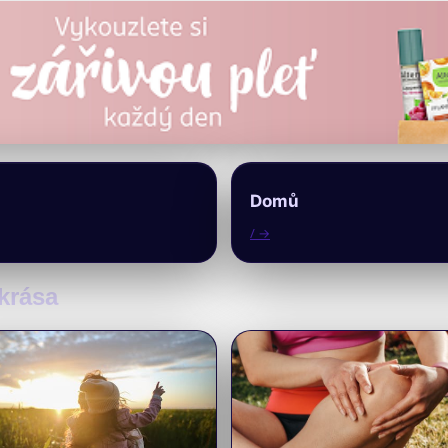
Domů
/ →
 krása