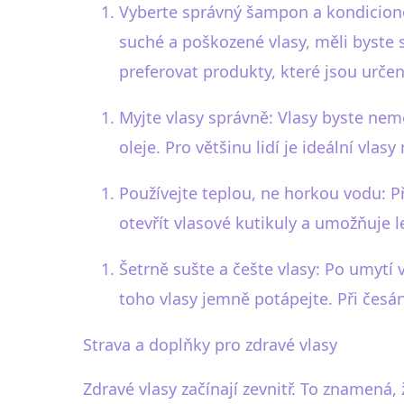
Vyberte správný šampon a kondicioné
suché a poškozené vlasy, měli byste
preferovat produkty, které jsou urče
Myjte vlasy správně: Vlasy byste nemě
oleje. Pro většinu lidí je ideální vlas
Používejte teplou, ne horkou vodu: P
otevřít vlasové kutikuly a umožňuje le
Šetrně sušte a češte vlasy: Po umytí 
toho vlasy jemně potápejte. Při česá
Strava a doplňky pro zdravé vlasy
Zdravé vlasy začínají zevnitř. To znamená, ž