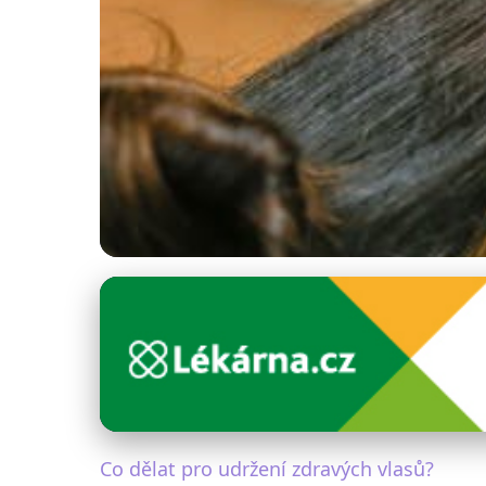
Péče o pleť a krása
Jak udržet vlasy z
7. 1. 2026
· 4 min čtení · Autor: Markéta Urbanová
Co dělat pro udržení zdravých vlasů?