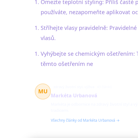
Omezte teplotní styling: Příliš čast
používáte, nezapomeňte aplikovat och
Stříhejte vlasy pravidelně: Pravidel
vlasů.
Vyhýbejte se chemickým ošetřením: T
těmto ošetřením ne
zdravý životní styl, výživa
43 článků
MU
Markéta Urbanová
Markéta je odbornice na zdravý životní styl a v
tradicemi.
Všechny články od Markéta Urbanová →