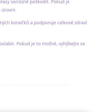
vlasy seriózně poškodit. Pokud je
 úrovni.
pených konečků a podporuje celkové zdraví
slabit. Pokud je to možné, vyhýbejte se
. Ve svých textech propojuje moderní poznatky s