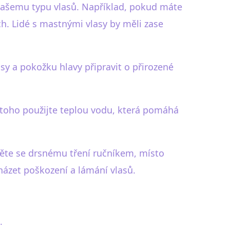
vašemu typu vlasů. Například, pokud máte
. Lidé s mastnými vlasy by měli zase
asy a pokožku hlavy připravit o přirozené
o toho použijte teplou vodu, která pomáhá
hněte se drsnému tření ručníkem, místo
házet poškození a lámání vlasů.
.