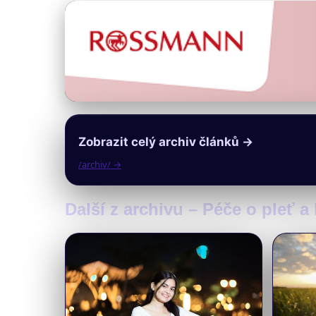
Zobrazit celý archiv článků →
/archiv/ →
Další z archivu – Péče o pleť a