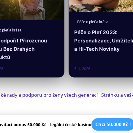
Péče o pleť a krása
 pleť a krása
Péče o Pleť 2023:
Personalizace, Udržitel
Podpořit Přirozenou
a Hi-Tech Novinky
u Bez Drahých
uktů
26
5. 1. 2026
tické rady a podporu pro ženy všech generací · Stránku a v
Chci 50.000 Kč !
uvítací bonus 50.000 Kč - legální české kasíno