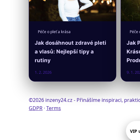
Péče o pleť a krása
Péče o
Jak dosáhnout zdravé pleti
Jak 
a vlasů: Nejlepší tipy a
Krás
rutiny
Prod
1. 2. 2026
9. 1. 20
©2026 inzeny24.cz - Přinášíme inspiraci, prak
GDPR
·
Terms
VIP 