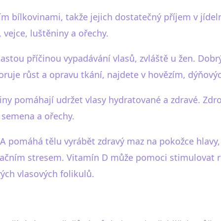
m bílkovinami, takže jejich dostatečný příjem v jídel
, vejce, luštěniny a ořechy.
častou příčinou vypadávání vlasů, zvláště u žen. Dobr
poruje růst a opravu tkání, najdete v hovězím, dýňov
ny pomáhají udržet vlasy hydratované a zdravé. Zdro
á semena a ořechy.
 A pomáhá tělu vyrábět zdravý maz na pokožce hlavy, c
idačním stresem. Vitamín D může pomoci stimulovat rů
ých vlasových folikulů.