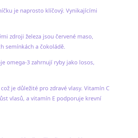
níčku je naprosto klíčový. Vynikajícími
ými zdroji železa jsou červené maso,
ých semínkách a čokoládě.
je omega-3 zahrnují ryby jako losos,
ož je důležité pro zdravé vlasy. Vitamín C
st vlasů, a vitamín E podporuje krevní