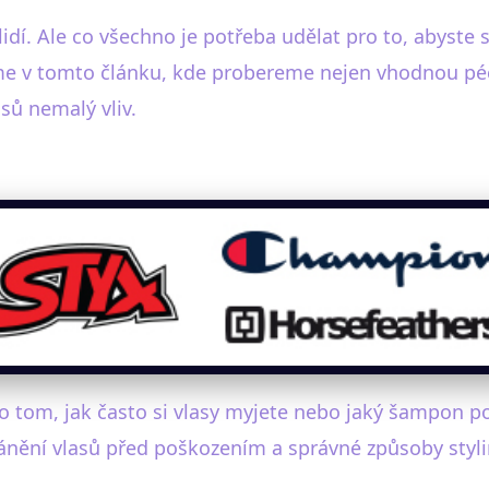
dí. Ale co všechno je potřeba udělat pro to, abyste si
e v tomto článku, kde probereme nejen vhodnou péči 
asů nemalý vliv.
o tom, jak často si vlasy myjete nebo jaký šampon po
ránění vlasů před poškozením a správné způsoby styl