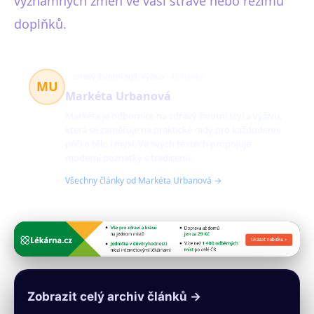
významných změn ve vaší stravě nebo režimu
doplňků.
zdravý životní styl, výživa
43 článků
MU
Markéta Urbanová
Markéta je odbornice na zdravý životní styl a výživu,
která se zaměřuje na praktické rady pro každodenní
péči o tělo i mysl. Ve svých textech propojuje
moderní poznatky s tradicemi.
Všechny články od Markéta Urbanová →
Zobrazit celý archiv článků →