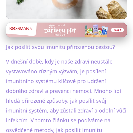
Zdraví a nemoci
Posilte imunitu přirozeně:
Jak posílit svou imunitu přirozenou cestou?
Strava, spánek a další tipy!
V dnešní době, kdy je naše zdraví neustále
17. 2. 2026
· 4 min čtení · Autor: Markéta Urbanová
vystavováno různým výzvám, je posílení
imunitního systému klíčové pro udržení
dobrého zdraví a prevenci nemocí. Mnoho lidí
hledá přirozené způsoby, jak posílit svůj
imunitní systém, aby zůstali zdraví a odolní vůči
infekcím. V tomto článku se podíváme na
osvědčené metody, jak posílit imunitu