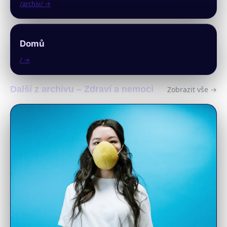
/archiv/ →
Domů
/ →
Další z archivu – Zdraví a nemoci
Zobrazit vše →