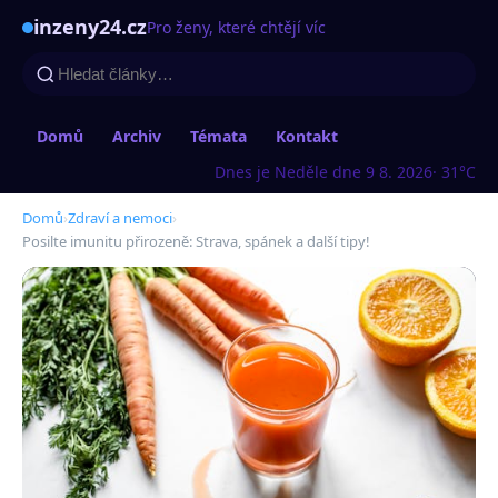
inzeny24.cz
Pro ženy, které chtějí víc
Domů
Archiv
Témata
Kontakt
Dnes je Neděle dne 9 8. 2026
· 31°C
Domů
›
Zdraví a nemoci
›
Posilte imunitu přirozeně: Strava, spánek a další tipy!