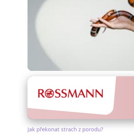
Zvládání životních výzev
Překonejte Strach 
24. 1. 2026
· 5 min čtení · Autor: Lenka Svobodová
Jak překonat strach z porodu?