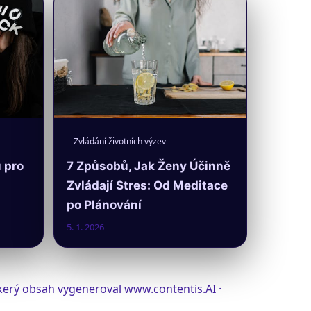
Zvládání životních výzev
ů pro
7 Způsobů, Jak Ženy Účinně
Zvládají Stres: Od Meditace
po Plánování
5. 1. 2026
eškerý obsah vygeneroval
www.contentis.AI
·