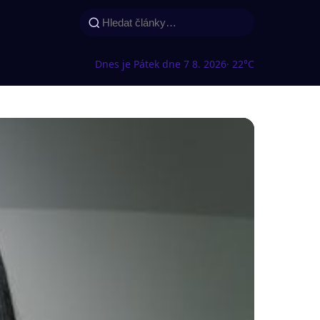
Dnes je Pátek dne 7 8. 2026
· 22°C