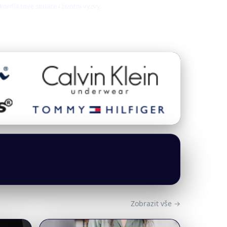
fliktové situace i životní výzvy.
Zobrazit vše →