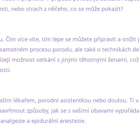
sti, nebo strach z něčeho, co se může pokazit?
 Čím více víte, tím lépe se můžete připravit a snížit 
o samotném procesu porodu, ale také o technikách d
bízejí možnost setkání s jinými těhotnými ženami, což
osti.
vaším lékařem, porodní asistentkou nebo doulou. T
 navrhnout způsoby, jak se s vašimi obavami vypořáda
nalgezie a epidurální anestezie.