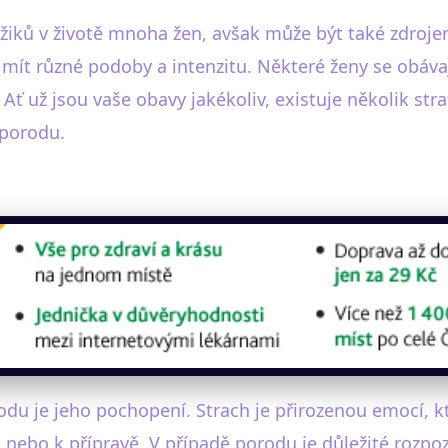
iků v životě mnoha žen, avšak může být také zdrojem
ít různé podoby a intenzitu. Některé ženy se obávají 
ť už jsou vaše obavy jakékoliv, existuje několik stra
 porodu.
odu je jeho pochopení. Strach je přirozenou emocí, k
nebo k přípravě. V případě porodu je důležité rozpoz