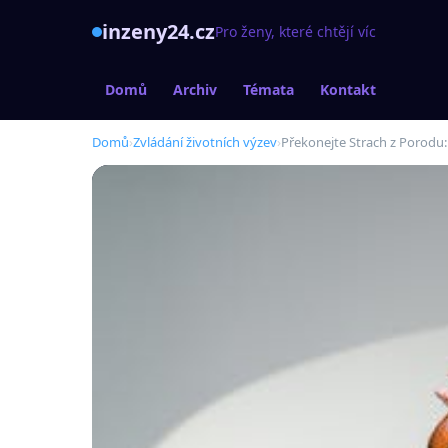
inzeny24.cz
Pro ženy, které chtějí víc
Domů
Archiv
Témata
Kontakt
Domů
›
Zvládání životních výzev
›
Překonejte Strach z Porodu: 