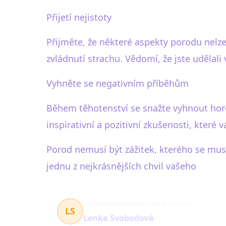
Přijetí nejistoty
Přijměte, že některé aspekty porodu nelze
zvládnutí strachu. Vědomí, že jste udělali 
Vyhněte se negativním příběhům
Během těhotenství se snažte vyhnout hor
inspirativní a pozitivní zkušenosti, které 
Porod nemusí být zážitek, kterého se mus
jednu z nejkrásnějších chvil vašeho
duševní zdraví, osobní rozvoj
42 článků
LS
Lenka Svobodová