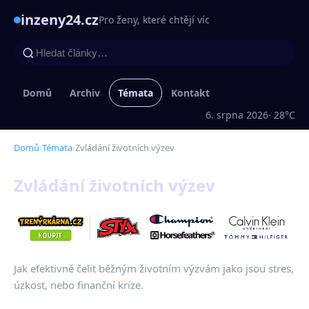
inzeny24.cz
Pro ženy, které chtějí víc
Domů
Archiv
Témata
Kontakt
6. srpna 2026
· 28°C
Domů
›
Témata
›
Zvládání životních výzev
Zvládání životních výzev
Jak efektivně čelit běžným životním výzvám jako jsou stres,
úzkost, nebo finanční krize.