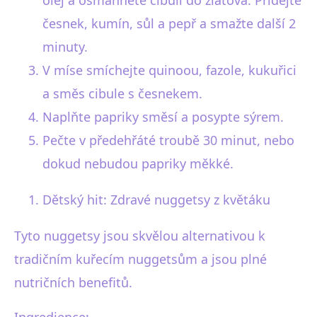
olej a osmahněte cibuli do zlatova. Přidejte
česnek, kumín, sůl a pepř a smažte další 2
minuty.
V míse smíchejte quinoou, fazole, kukuřici
a směs cibule s česnekem.
Naplňte papriky směsí a posypte sýrem.
Pečte v předehřáté troubě 30 minut, nebo
dokud nebudou papriky měkké.
Dětský hit: Zdravé nuggetsy z květáku
Tyto nuggetsy jsou skvělou alternativou k
tradičním kuřecím nuggetsům a jsou plné
nutričních benefitů.