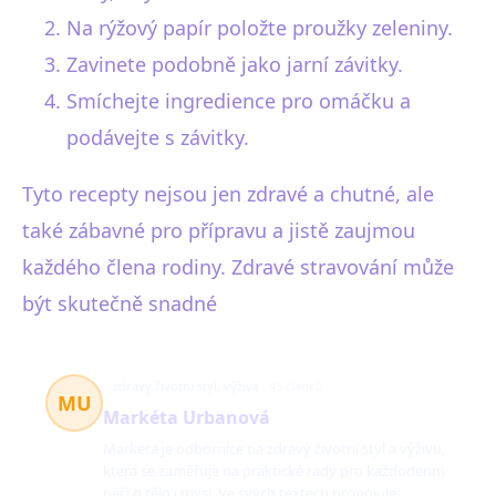
Na rýžový papír položte proužky zeleniny.
Zavinete podobně jako jarní závitky.
Smíchejte ingredience pro omáčku a
podávejte s závitky.
Tyto recepty nejsou jen zdravé a chutné, ale
také zábavné pro přípravu a jistě zaujmou
každého člena rodiny. Zdravé stravování může
být skutečně snadné
zdravý životní styl, výživa
43 článků
MU
Markéta Urbanová
Markéta je odbornice na zdravý životní styl a výživu,
která se zaměřuje na praktické rady pro každodenní
péči o tělo i mysl. Ve svých textech propojuje