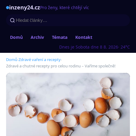
inzeny24.cz
Pro ženy, které chtějí víc
Domů
Archiv
Témata
Kontakt
Dnes je Sobota dne 8 8. 2026
· 24°C
Domů
›
Zdravé vaření a recepty
›
Zdravé a chutné recepty pro celou rodinu – Vaříme společně!