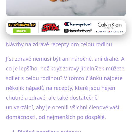
Zdravé vaření a recepty
Zdravé a chutné recepty pro
Návrhy na zdravé recepty pro celou rodinu
celou rodinu – Vaříme
Jíst zdravě nemusí být ani náročné, ani drahé. A
společně!
co je lepšího, než když zdravý jídelníček můžete
5. 1. 2026
· 4 min čtení · Autor: Markéta Urbanová
sdílet s celou rodinou? V tomto článku najdete
několik nápadů na recepty, které jsou nejen
chutné a zdravé, ale také dostatečně
univerzální, aby je ocenili všichni členové vaší
domácnosti, od nejmenších po dospělé.
Plněné papriky s quinoou