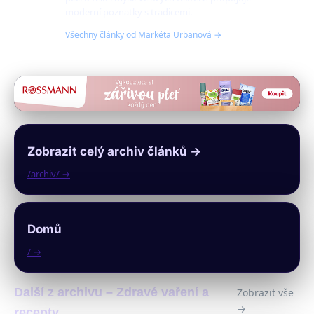
moderní poznatky s tradicemi.
Všechny články od Markéta Urbanová →
Zobrazit celý archiv článků →
/archiv/ →
Domů
/ →
Další z archivu – Zdravé vaření a
Zobrazit vše
→
recepty