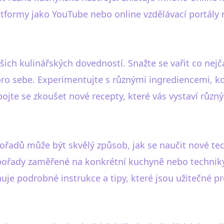
atformy jako YouTube nebo online vzdělávací portály 
šich kulinářských dovedností. Snažte se vařit co nejča
o sebe. Experimentujte s různými ingrediencemi, koře
ebojte se zkoušet nové recepty, které vás vystaví r
řadů může být skvělý způsob, jak se naučit nové techn
pořady zaměřené na konkrétní kuchyně nebo techniky, 
je podrobné instrukce a tipy, které jsou užitečné p