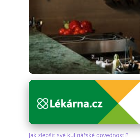
Zdravé vaření a recepty
Zlepšete své vařen
19. 2. 2026
· 5 min čtení · Autor: Martina Černá
Jak zlepšit své kulinářské dovednosti?