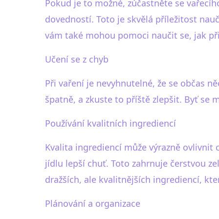
Pokud je to možné, zúčastněte se vařecíh
dovedností. Toto je skvělá příležitost nau
vám také mohou pomoci naučit se, jak přip
Učení se z chyb
Při vaření je nevyhnutelné, že se občas ně
špatně, a zkuste to příště zlepšit. Byť se m
Používání kvalitních ingrediencí
Kvalita ingrediencí může výrazně ovlivnit
jídlu lepší chuť. Toto zahrnuje čerstvou ze
dražších, ale kvalitnějších ingrediencí, kte
Plánování a organizace