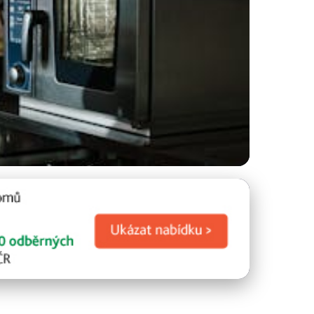
ždého kuchaře!