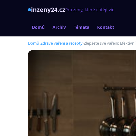
inzeny24.cz
Pro ženy, které chtějí víc
Domů
Archiv
Témata
Kontakt
Domů
›
Zdravé vaření a recepty
›
Zlepšete své vaření: Efektivn