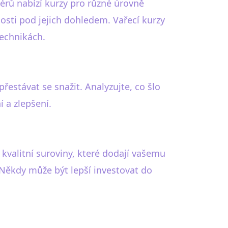
érů nabízí kurzy pro různé úrovně
nosti pod jejich dohledem. Vařecí kurzy
technikách.
řestávat se snažit. Analyzujte, co šlo
í a zlepšení.
 kvalitní suroviny, které dodají vašemu
í. Někdy může být lepší investovat do