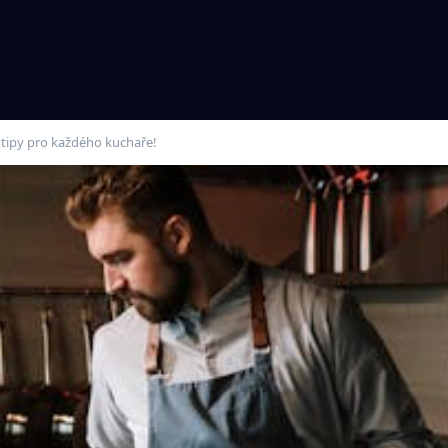
í tipy pro každého kuchaře!