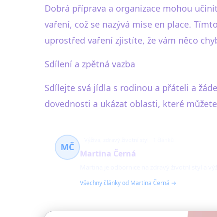
Dobrá příprava a organizace mohou učinit
vaření, což se nazývá mise en place. Tím
uprostřed vaření zjistíte, že vám něco chyb
Sdílení a zpětná vazba
Sdílejte svá jídla s rodinou a přáteli a ž
dovednosti a ukázat oblasti, které můžete
Výživa, zdravý životní styl
1 článků
MČ
Martina Černá
Martina je odbornice na zdravý životní styl a v
Všechny články od Martina Černá →