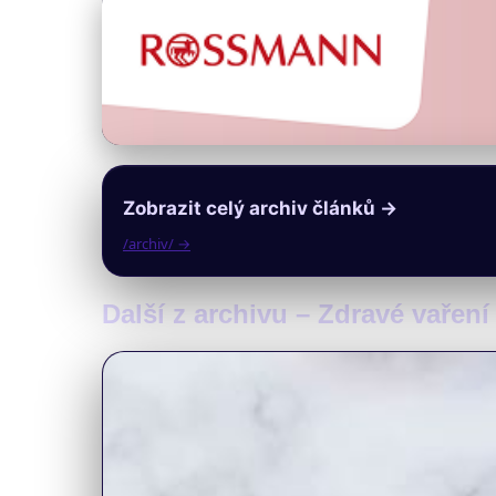
Zobrazit celý archiv článků →
/archiv/ →
Další z archivu – Zdravé vaření