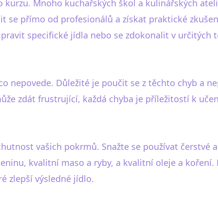
o kurzu. Mnoho kuchařských škol a kulinářských ateli
čit se přímo od profesionálů a získat praktické zkuše
ravit specifické jídla nebo se zdokonalit v určitých 
co nepovede. Důležité je poučit se z těchto chyb a nep
ůže zdát frustrující, každá chyba je příležitostí k učen
 chutnost vašich pokrmů. Snažte se používat čerstvé a
leninu, kvalitní maso a ryby, a kvalitní oleje a kořen
ré zlepší výsledné jídlo.