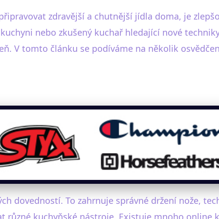
 připravovat zdravější a chutnější jídla doma, je zlep
v kuchyni nebo zkušený kuchař hledající nové technik
eň. V tomto článku se podíváme na několik osvědčen
ch dovedností. To zahrnuje správné držení nože, tech
vat různé kuchyňské nástroje. Existuje mnoho online 