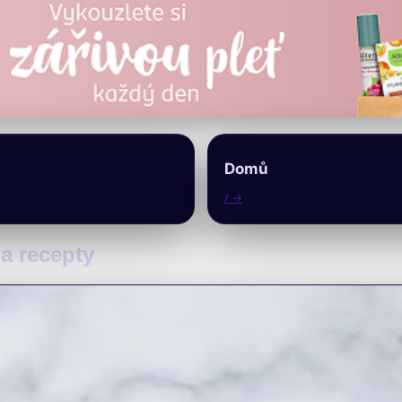
Domů
/ →
 a recepty