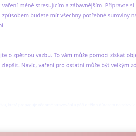
 vaření méně stresujícím a zábavnějším. Připravte s
to způsobem budete mít všechny potřebné suroviny na
í.
ádejte o zpětnou vazbu. To vám může pomoci získat obj
 zlepšit. Navíc, vaření pro ostatní může být velkým 
ýživu, která propaguje vědomé stravování a péči o tělo s důrazem na zdraví a