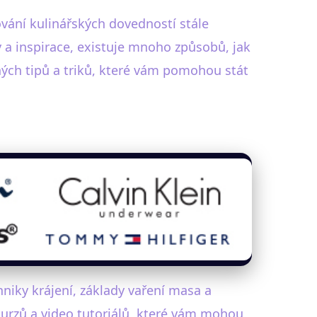
šování kulinářských dovedností stále
y a inspirace, existuje mnoho způsobů, jak
ých tipů a triků, které vám pomohou stát
niky krájení, základy vaření masa a
kurzů a video tutoriálů, které vám mohou