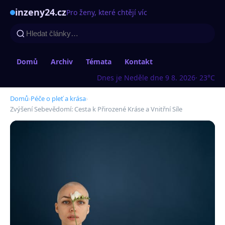
inzeny24.cz
Pro ženy, které chtějí víc
Domů
Archiv
Témata
Kontakt
Dnes je Neděle dne 9 8. 2026
· 23°C
Domů
›
Péče o pleť a krása
›
Zvýšení Sebevědomí: Cesta k Přirozené Kráse a Vnitřní Síle