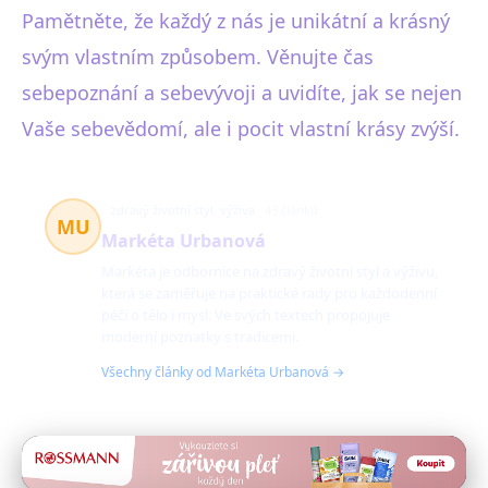
Pamětněte, že každý z nás je unikátní a krásný
svým vlastním způsobem. Věnujte čas
sebepoznání a sebevývoji a uvidíte, jak se nejen
Vaše sebevědomí, ale i pocit vlastní krásy zvýší.
zdravý životní styl, výživa
43 článků
MU
Markéta Urbanová
Markéta je odbornice na zdravý životní styl a výživu,
která se zaměřuje na praktické rady pro každodenní
péči o tělo i mysl. Ve svých textech propojuje
moderní poznatky s tradicemi.
Všechny články od Markéta Urbanová →