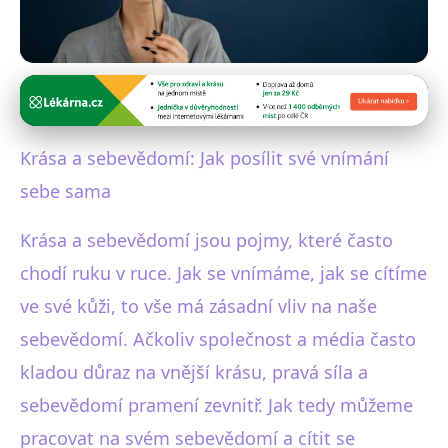
Péče o pleť a krása
Zvýšení Sebevědomí: Cesta k
Krása a sebevědomí: Jak posílit své vnímání
Přirozené Kráse a Vnitřní Síle
sebe sama
5. 1. 2026
· 5 min čtení · Autor: Markéta Urbanová
Krása a sebevědomí jsou pojmy, které často
chodí ruku v ruce. Jak se vnímáme, jak se cítíme
ve své kůži, to vše má zásadní vliv na naše
sebevědomí. Ačkoliv společnost a média často
kladou důraz na vnější krásu, pravá síla a
sebevědomí pramení zevnitř. Jak tedy můžeme
pracovat na svém sebevědomí a cítit se