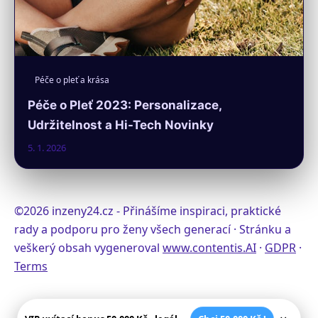
Péče o pleť a krása
Péče o Pleť 2023: Personalizace,
Udržitelnost a Hi-Tech Novinky
5. 1. 2026
©2026 inzeny24.cz - Přinášíme inspiraci, praktické
rady a podporu pro ženy všech generací · Stránku a
veškerý obsah vygeneroval
www.contentis.AI
·
GDPR
·
Terms