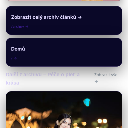
Zobrazit celý archiv článků →
/archiv/ →
Domů
/ →
Další z archivu – Péče o pleť a
Zobrazit vše
→
krása