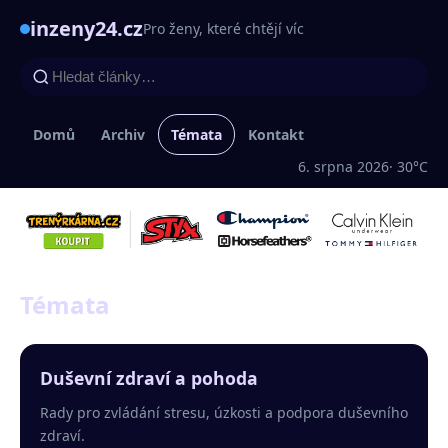
inzeny24.cz
Pro ženy, které chtějí víc
Domů
Archiv
Témata
Kontakt
6. srpna 2026
· 30°C
Témata
Duševní zdraví a pohoda
Rady pro zvládání stresu, úzkosti a podpora duševního
zdraví.