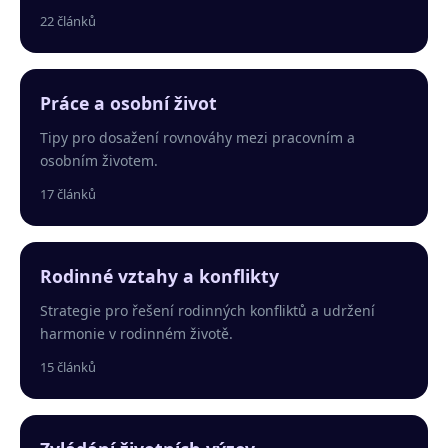
22 článků
Práce a osobní život
Tipy pro dosažení rovnováhy mezi pracovním a
osobním životem.
17 článků
Rodinné vztahy a konflikty
Strategie pro řešení rodinných konfliktů a udržení
harmonie v rodinném životě.
15 článků