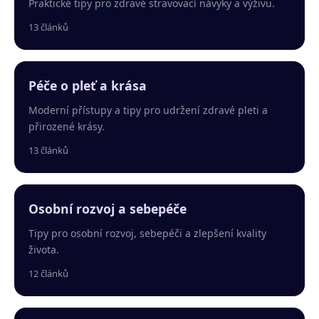
Praktické tipy pro zdravé stravovací návyky a výživu.
13 článků
Péče o pleť a krása
Moderní přístupy a tipy pro udržení zdravé pleti a
přirozené krásy.
13 článků
Osobní rozvoj a sebepéče
Tipy pro osobní rozvoj, sebepéči a zlepšení kvality
života.
12 článků