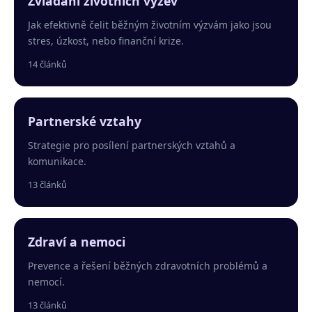
Zvládání životních výzev
Jak efektivně čelit běžným životním výzvám jako jsou
stres, úzkost, nebo finanční krize.
14 článků
Partnerské vztahy
Strategie pro posílení partnerských vztahů a
komunikace.
13 článků
Zdraví a nemoci
Prevence a řešení běžných zdravotních problémů a
nemocí.
13 článků